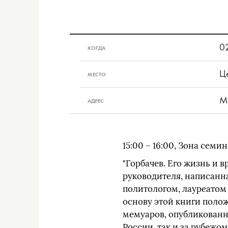
0
КОГДА
Ц
МЕСТО
М
АДРЕС
15:00 – 16:00, Зона семи
"Горбачев. Его жизнь и 
руководителя, написанн
политологом, лауреатом
основу этой книги поло
мемуаров, опубликованн
России, так и за рубежо