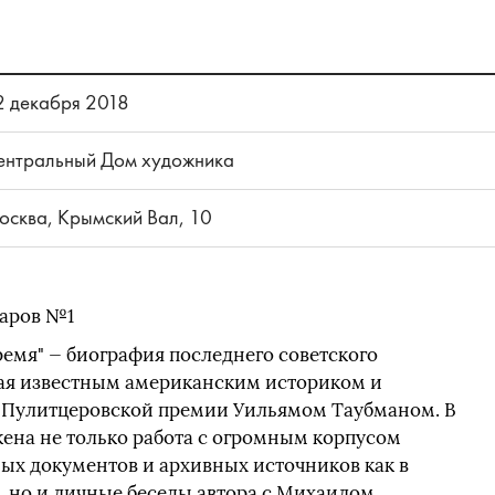
2 декабря 2018
ентральный Дом художника
осква, Крымский Вал, 10
наров №1
время" — биография последнего советского
ая известным американским историком и
 Пулитцеровской премии Уильямом Таубманом. В
жена не только работа с огромным корпусом
ых документов и архивных источников как в
м, но и личные беседы автора с Михаилом