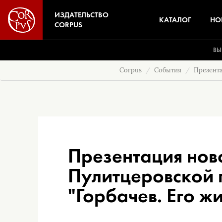
ИЗДАТЕЛЬСТВО
КАТАЛОГ
НО
CORPUS
ВЫ
Corpus
События
Презента
Презентация нов
Пулитцеровской 
"Горбачев. Его ж