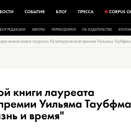
ВОСТИ
СОБЫТИЯ
БЛОГ
ПРЕССА
CORPUS O
БОР РЕДАКЦИИ
АВТОРЫ
ПЕРЕВОДЧИКИ
ОБ ИЗДАТЕЛЬСТВЕ
КОНТА
ция новой книги лауреата Пулитцеровской премии Уильяма Таубфмана
ой книги лауреата
премии Уильяма Таубфм
изнь и время"