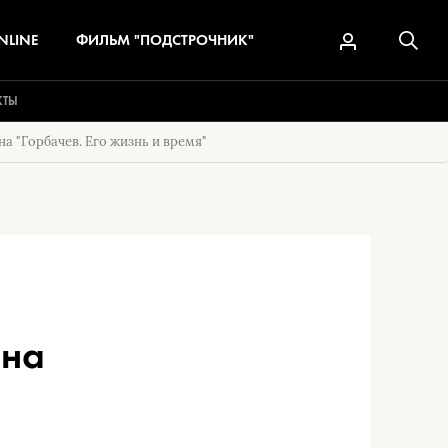
NLINE
ФИЛЬМ "ПОДСТРОЧНИК"
КТЫ
 "Горбачев. Его жизнь и время"
ана