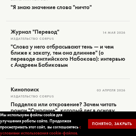
"Я знаю значение слова "ничто"
Журнал "Перевод"
14 МАЯ 2026
ИЗДАТЕЛЬСТВО CORPUS
"Слова у него отбрасывают тень — и чем
ближе к закату, тем она длиннее" (о
переводе английского Набокова): интервью
с Андреем Бабиковым
Кинопоиск
03 АПРЕЛЯ 2026
ИЗДАТЕЛЬСТВО CORPUS
Подделка или откровение? Зачем читать
роман "Стирание", который лег в основу
Мы используем файлы cookie для
фильма "Американское чтиво"
улучшения работы сайта. Продолжая
ПОНЯТНО, ЗАКРЫТЬ
просматривать этот сайт, вы соглашаетесь
с
условиями использования cookie-файлов.