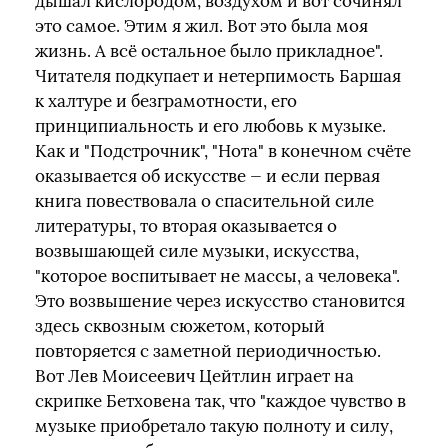
дышал кислородом, воздухом и вот сочинял
это самое. Этим я жил. Вот это была моя
жизнь. А всё остальное было прикладное".
Читателя подкупает и нетерпимость Баршая
к халтуре и безграмотности, его
принципиальность и его любовь к музыке.
Как и "Подстрочник", "Нота" в конечном счёте
оказывается об искусстве — и если первая
книга повествовала о спасительной силе
литературы, то вторая оказывается о
возвышающей силе музыки, искусства,
"которое воспитывает не массы, а человека".
Это возвышение через искусство становится
здесь сквозным сюжетом, который
повторяется с заметной периодичностью.
Вот Лев Моисеевич Цейтлин играет на
скрипке Бетховена так, что "каждое чувство в
музыке приобретало такую полноту и силу,