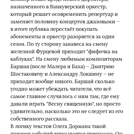
назначенного в Ванкуверский оркестр,
который решает осовременить репертуар и
заменяет половину концертов джазовыми —
в итоге публика перестаёт покупать
абонементы и оркестр разоряется за один
сезон. По ту сторону занавеса на смену
железной Фурцевой приходит "фифочка на
каблуках". На смену любимым композиторам
Баршая (после Малера и Баха) — Дмитрию
Шостаковичу и Александру Локшину — не
приходит вообще никого. Баршай сколько
угодно может убеждать читателя, что всё
самое главное случилось с ним там, где ему
давали играть "Весну священную", но просто
удивительно, насколько это не следует из его
собственного рассказа.
В логику текстов Олега Дормана такой
поворот событий вписывается прекрасно. Он