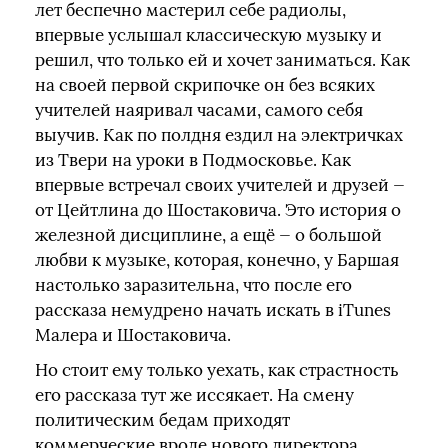
лет беспечно мастерил себе радиолы,
впервые услышал классическую музыку и
решил, что только ей и хочет заниматься. Как
на своей первой скрипочке он без всяких
учителей наяривал часами, самого себя
выучив. Как по полдня ездил на электричках
из Твери на уроки в Подмосковье. Как
впервые встречал своих учителей и друзей —
от Цейтлина до Шостаковича. Это история о
железной дисциплине, а ещё — о большой
любви к музыке, которая, конечно, у Баршая
настолько заразительна, что после его
рассказа немудрено начать искать в iTunes
Малера и Шостаковича.
Но стоит ему только уехать, как страстность
его рассказа тут же иссякает. На смену
политическим бедам приходят
коммерческие вроде нового директора,