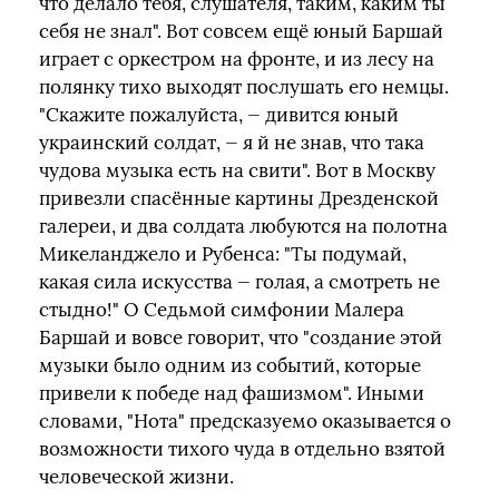
что делало тебя, слушателя, таким, каким ты
себя не знал". Вот совсем ещё юный Баршай
играет с оркестром на фронте, и из лесу на
полянку тихо выходят послушать его немцы.
"Скажите пожалуйста, — дивится юный
украинский солдат, — я й не знав, что така
чудова музыка есть на свити". Вот в Москву
привезли спасённые картины Дрезденской
галереи, и два солдата любуются на полотна
Микеланджело и Рубенса: "Ты подумай,
какая сила искусства — голая, а смотреть не
стыдно!" О Седьмой симфонии Малера
Баршай и вовсе говорит, что "создание этой
музыки было одним из событий, которые
привели к победе над фашизмом". Иными
словами, "Нота" предсказуемо оказывается о
возможности тихого чуда в отдельно взятой
человеческой жизни.