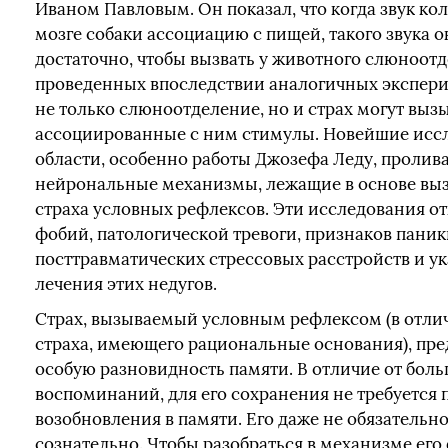
Иваном Павловым. Он показал, что когда звук ко
мозге собаки ассоциацию с пищей, такого звука 
достаточно, чтобы вызвать у животного слюноотд
проведенных впоследствии аналогичных экспери
не только слюноотделение, но и страх могут выз
ассоциированные с ним стимулы. Новейшие иссл
области, особенно работы Джозефа Леду, пролива
нейрональные механизмы, лежащие в основе в
страха условных рефлексов. Эти исследования 
фобий, патологической тревоги, признаков паник
посттравматических стрессовых расстройств и у
лечения этих недугов.
Страх, вызываемый условным рефлексом (в отли
страха, имеющего рациональные основания), пре
особую разновидность памяти. В отличие от бол
воспоминаний, для его сохранения не требуется 
возобновления в памяти. Его даже не обязательн
сознательно. Чтобы разобраться в механизме ег