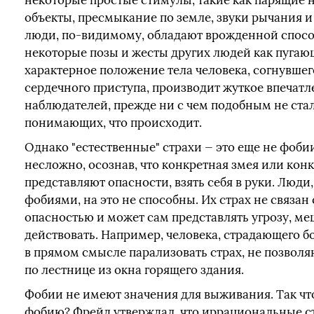
некоторые простые стимулы, такие как парящие 
объекты, пресмыкание по земле, звуки рычания и 
люди, по-видимому, обладают врожденной спосо
некоторые позы и жесты других людей как пугаю
характерное положение тела человека, согнувшег
сердечного приступа, производит жуткое впечатл
наблюдателей, прежде ни с чем подобным не ста
понимающих, что происходит.
Однако "естественные" страхи — это еще не фоби
несложно, осознав, что конкретная змея или кон
представляют опасности, взять себя в руки. Люд
фобиями, на это не способны. Их страх не связан
опасностью и может сам представлять угрозу, ме
действовать. Например, человека, страдающего 
в прямом смысле парализовать страх, не позвол
по лестнице из окна горящего здания.
Фобии не имеют значения для выживания. Так что
фобию? Фрейд утверждал, что иррациональные с