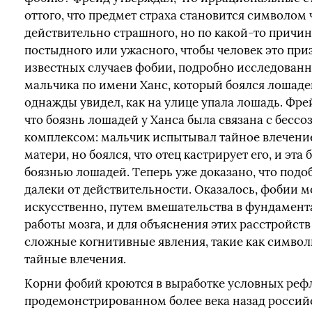
оттого, что предмет страха становится символом 
действительно страшного, но по какой-то причи
постыдного или ужасного, чтобы человек это при
известных случаев фобии, подробно исследован
мальчика по имени Ханс, который боялся лошадей 
однажды увидел, как на улице упала лошадь. Фре
что боязнь лошадей у Ханса была связана с бес
комплексом: мальчик испытывал тайное влечени
матери, но боялся, что отец кастрирует его, и эта
боязнью лошадей. Теперь уже доказано, что под
далеки от действительности. Оказалось, фобии 
искусственно, путем вмешательства в фундамен
работы мозга, и для объяснения этих расстройст
сложные когнитивные явления, такие как символ
тайные влечения.
Корни фобий кроются в выработке условных рефл
продемонстрированном более века назад росси