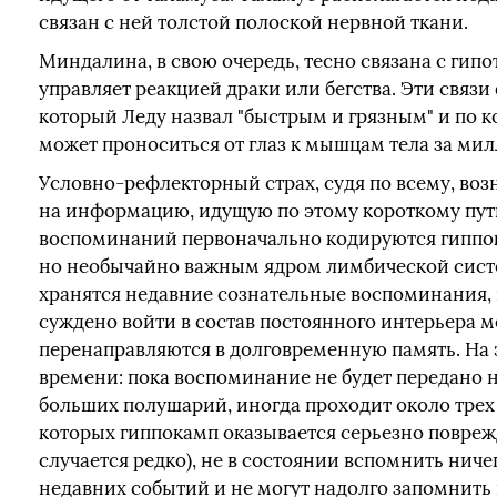
связан с ней толстой полоской нервной ткани.
Миндалина, в свою очередь, тесно связана с гип
управляет реакцией драки или бегства. Эти связи
который Леду назвал "быстрым и грязным" и по
может проноситься от глаз к мышцам тела за ми
Условно-рефлекторный страх, судя по всему, воз
на информацию, идущую по этому короткому пут
воспоминаний первоначально кодируются гипп
но необычайно важным ядром лимбической сист
хранятся недавние сознательные воспоминания, и
суждено войти в состав постоянного интерьера м
перенаправляются в долговременную память. На 
времени: пока воспоминание не будет передано н
больших полушарий, иногда проходит около трех л
которых гиппокамп оказывается серьезно поврежд
случается редко), не в состоянии вспомнить ниче
недавних событий и не могут надолго запомнить н