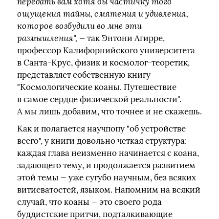
передать вам хотя бы частичку того
ощущения тайны, смятения и удивления,
которое возбудили во мне эти
размышления",
— так Энтони Агирре,
профессор Калифорнийского университета
в Санта-Крус, физик и космолог-теоретик,
представляет собственную книгу
"Космологические коаны. Путешествие
в самое сердце физической реальности".
А мы лишь добавим, что точнее и не скажешь.
Как и полагается научпопу "об устройстве
всего", у книги довольно четкая структура:
каждая глава неизменно начинается с коана,
задающего тему, и продолжается развитием
этой темы — уже сугубо научным, без всяких
витиеватостей, языком. Напомним на всякий
случай, что коаны — это своего рода
буддистские притчи, подталкивающие