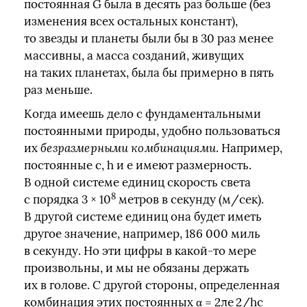
постоянная G была в десять раз больше (без
изменения всех остальных констант),
то звезды и планеты были бы в 30 раз менее
массивны, а масса созданий, живущих
на таких планетах, была бы примерно в пять
раз меньше.
Когда имеешь дело с фундаментальными
постоянными природы, удобно пользоваться
их
безразмерными комбинациями
. Например,
постоянные c, h и e имеют размерность.
В одной системе единиц скорость света
8
c порядка 3 × 10
метров в секунду (м/сек).
В другой системе единиц она будет иметь
другое значение, например, 186 000 миль
в секунду. Но эти цифры в какой‑то мере
произвольны, и мы не обязаны держать
их в голове. С другой стороны, определенная
комбинация этих постоянных α = 2πe 2/hc