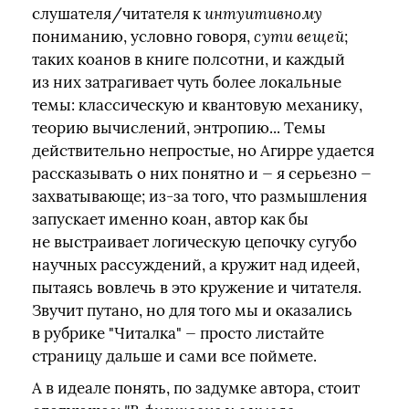
слушателя/читателя к
интуитивному
пониманию, условно говоря,
сути вещей
;
таких коанов в книге полсотни, и каждый
из них затрагивает чуть более локальные
темы: классическую и квантовую механику,
теорию вычислений, энтропию... Темы
действительно непростые, но Агирре удается
рассказывать о них понятно и — я серьезно —
захватывающе; из-за того, что размышления
запускает именно коан, автор как бы
не выстраивает логическую цепочку сугубо
научных рассуждений, а кружит над идеей,
пытаясь вовлечь в это кружение и читателя.
Звучит путано, но для того мы и оказались
в рубрике "Читалка" — просто листайте
страницу дальше и сами все поймете.
А в идеале понять, по задумке автора, стоит