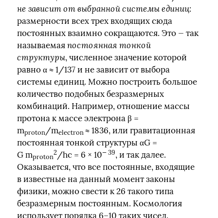
не зависит от выбранной системы единиц
:
размерности всех трех входящих сюда
постоянных взаимно сокращаются. Это — так
называемая
постоянная тонкой
структуры
, численное значение которой
равно α ≈ 1/137 и не зависит от выбора
системы единиц. Можно построить большое
количество подобных безразмерных
комбинаций. Например, отношение массы
протона к массе электрона β =
m
/m
≈ 1836, или гравитационная
proton
electron
постоянная тонкой структуры αG =
2
— 39
G m
/hc = 6 × 10
, и так далее.
proton
Оказывается, что все постоянные, входящие
в известные на данный момент законы
физики, можно свести к 26 такого типа
безразмерным постоянным. Космология
использует порядка 6–10 таких чисел.