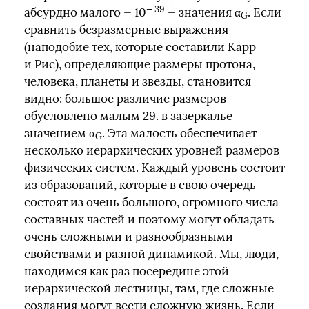
— 39
абсурдно малого — 10
— значения α
. Если
G
сравнить безразмерные выражения
(наподобие тех, которые составили Карр
и Рис), определяющие размеры протона,
человека, планеты и звезды, становится
видно: большое различие размеров
обусловлено малым 29. в зазеркалье
значением α
. Эта малость обеспечивает
G
несколько иерархических уровней размеров
физических систем. Каждый уровень состоит
из образований, которые в свою очередь
состоят из очень большого, огромного числа
составных частей и поэтому могут обладать
очень сложными и разнообразными
свойствами и разной динамикой. Мы, люди,
находимся как раз посередине этой
иерархической лестницы, там, где сложные
создания могут вести сложную жизнь. Если