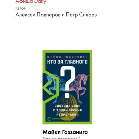
Афиша Daily
АВТОР
Алексей Павперов и Петр Силаев
Майкл Газзанига