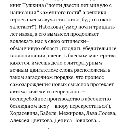
книг Пушкина ("почти двести лет минуло с
написания “Каменного гостя”, а реплики
героев пьесы звучат так живо, будто в окно
залетают!"), Набокова ("умер почти тридцать
лет назад, а его вымысел продолжает
вовлекать нас в свою оптически—
обманчивую область, плодить убедительные
галлюцинации, слепить блеском мастерства
кажется, имеешь дело с литературным
вечным двигателем: слова расположены в
таком загадочном порядке, что процесс
самозарождения новых смыслов протекает
автоматически и непрерывно —
бесперебойное производство в абсолютно
безлюдном цеху — впору перекреститься"),
Ходасевича, Бабеля, Межирова, Льва Лосева,
Алексея Цветкова, Дениса Новикова…