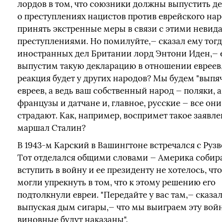
лордов в том, что союзники должны выпустить д
о преступлениях нацистов против еврейского нар
принять экстренные меры в связи с этими неви
преступлениями. Но помилуйте,— сказал ему тог
иностранных дел Британии лорд Энтони Иден,— 
выпустим такую декларацию в отношении евреев,
реакция будет у других народов? Мы будем "выпя
евреев, а ведь ваш собственный народ — поляки, а
французы и датчане и, главное, русские — все они
страдают. Как, например, воспримет такое заявл
маршал Сталин?
В 1943-м Карский в Вашингтоне встречался с Рузв
Тот отделался общими словами — Америка собир
вступить в войну и ее президенту не хотелось, чт
могли упрекнуть в том, что к этому решению его
подтолкнули евреи. "Передайте у вас там,— сказал
выпуская дым сигары,— что мы выиграем эту войн
виновные будут наказаны".