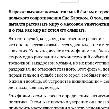
В прокат выходит документальный фильм о геро
польского сопротивления Яне Карском. О том, ка
пытался рассказать миру о массовом уничтожени
и о том, как мир не хотел его слышать.
Это тот случай, когда художественное решение — в
что оно не всегда оказывается удачным,— не имее
значения. Конечно, лучше в этом фильме не было
старомодно рисованных реконструкций событий
тревожной закадровой музыки, но их присутствие
раздражая, не отменяет главного. Этот фильм, по
поразительной судьбе своего героя, сообщает неч
о жизни вообще, об устройстве цивилизации — с
лет назад, сейчас, всегда.
Это фильм о том, какая по определению антигум
политика. О том, как просто и уверенно она позв
приносить настоящие жизни в жертву условност