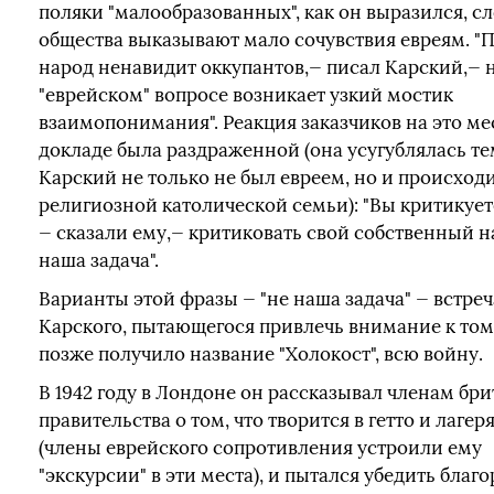
поляки "малообразованных", как он выразился, с
общества выказывают мало сочувствия евреям. "
народ ненавидит оккупантов,— писал Карский,— н
"еврейском" вопросе возникает узкий мостик
взаимопонимания". Реакция заказчиков на это ме
докладе была раздраженной (она усугублялась тем
Карский не только не был евреем, но и происход
религиозной католической семьи): "Вы критикует
— сказали ему,— критиковать свой собственный н
наша задача".
Варианты этой фразы — "не наша задача" — встре
Карского, пытающегося привлечь внимание к тому
позже получило название "Холокост", всю войну.
В 1942 году в Лондоне он рассказывал членам бр
правительства о том, что творится в гетто и лагер
(члены еврейского сопротивления устроили ему
"экскурсии" в эти места), и пытался убедить благ