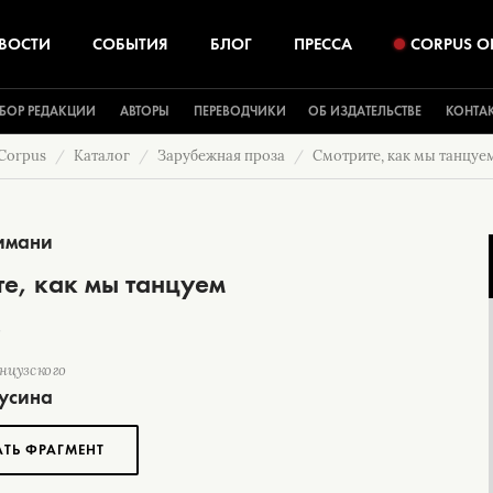
ВОСТИ
СОБЫТИЯ
БЛОГ
ПРЕССА
CORPUS O
БОР РЕДАКЦИИ
АВТОРЫ
ПЕРЕВОДЧИКИ
ОБ ИЗДАТЕЛЬСТВЕ
КОНТА
Corpus
Каталог
Зарубежная проза
Смотрите, как мы танцуе
имани
е, как мы танцуем
анцузского
русина
АТЬ ФРАГМЕНТ