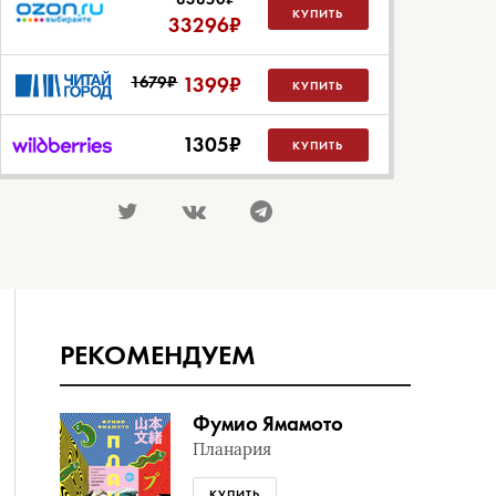
КУПИТЬ
33296
₽
1679₽
1399
₽
КУПИТЬ
1305
₽
КУПИТЬ
РЕКОМЕНДУЕМ
Фумио Ямамото
Планария
КУПИТЬ