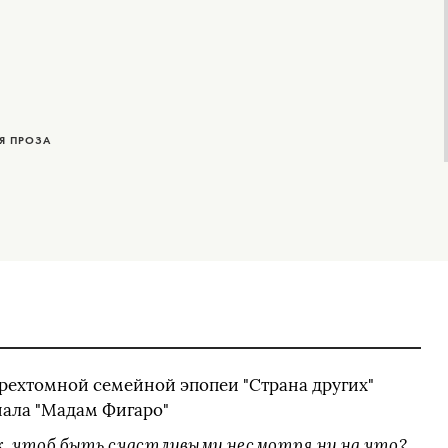
Я ПРОЗА
 трехтомной семейной эпопеи "Страна других"
ала "Мадам Фигаро"
ак, чтоб быть счастливыми несмотря ни на что?