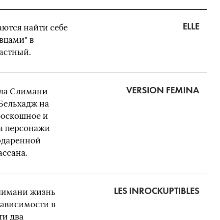
ELLE
аются найти себе
вцами" в
астный.
VERSION FEMINA
йла Слимани
Бельхадж на
роскошное и
 а персонажи
ходаренной
ассана.
LES INROCKUPTIBLES
лимани жизнь
зависимости в
ти два