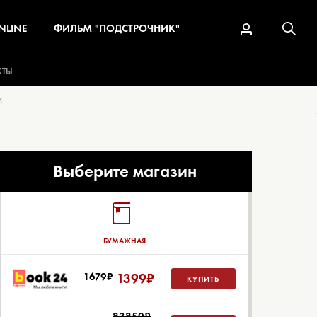
NLINE
ФИЛЬМ "ПОДСТРОЧНИК"
КТЫ
м
Выберите магазин
БУМАЖНАЯ
1679₽
1399
₽
КУПИТЬ
83850₽