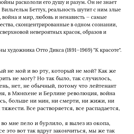
войны раскололи его душу и разум. Он не знает
ь Вильгельм Беттух, реальность шутит с ним злые
, война и мир, любовь и ненависть — самые
чества, сконцентрированные в одном сознании,
верхновой невероятных красок, образов и
 художника Отто Дикса (1891—1969) "К красоте".
ый не мой и во рту, который не мой? Как же
рить не могу? Но так было, так случилось,
нь, нет, не обычный, потому что лейтенант
ция, в Мюнхене и Берлине революция, война
сь, больше ни мин, ни смерти, ни жижи, ни
 тяжести. Все растворяется, все распадается,
 во мне пело и бурлило, я вылез из окопа,
се это вот так вдруг закончиться, мы же так