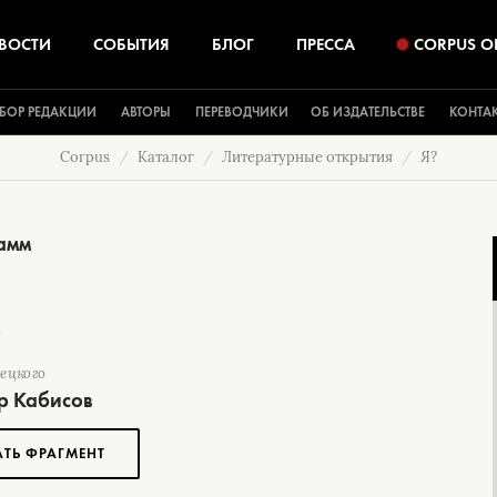
ВОСТИ
СОБЫТИЯ
БЛОГ
ПРЕССА
CORPUS O
БОР РЕДАКЦИИ
АВТОРЫ
ПЕРЕВОДЧИКИ
ОБ ИЗДАТЕЛЬСТВЕ
КОНТА
Corpus
Каталог
Литературные открытия
Я?
амм
мецкого
р Кабисов
АТЬ ФРАГМЕНТ