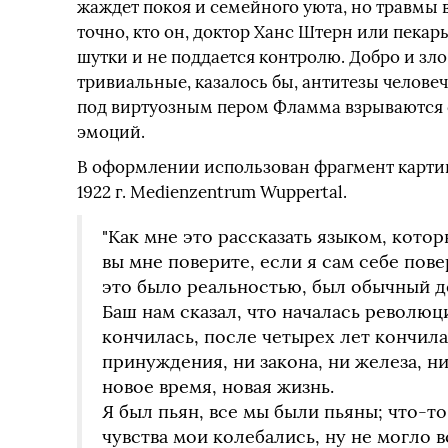
жаждет покоя и семейного уюта, но травмы 
точно, кто он, доктор Ханс Штерн или пекар
шутки и не поддается контролю. Добро и зло
тривиальные, казалось бы, антитезы челове
под виртуозным пером Фламма взрываются с
эмоций.
В оформлении использован фрагмент картины
1922 г. Medienzentrum Wuppertal.
"Как мне это рассказать языком, котор
вы мне поверите, если я сам себе пове
это было реальностью, был обычный де
Баш нам сказал, что началась револю
кончилась, после четырех лет кончила
принуждения, ни закона, ни железа, ни
новое время, новая жизнь.
Я был пьян, все мы были пьяны; что‑то
чувства мои колебались, ну не могло в