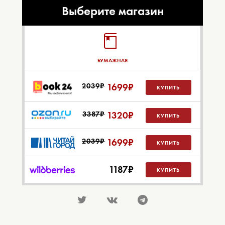
Выберите магазин
БУМАЖНАЯ
2039₽
1699
₽
КУПИТЬ
3387₽
1320
₽
КУПИТЬ
2039₽
1699
₽
КУПИТЬ
1187
₽
КУПИТЬ