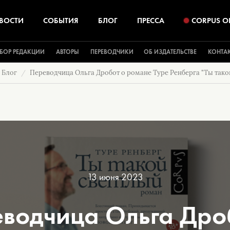
ВОСТИ
СОБЫТИЯ
БЛОГ
ПРЕССА
CORPUS O
БОР РЕДАКЦИИ
АВТОРЫ
ПЕРЕВОДЧИКИ
ОБ ИЗДАТЕЛЬСТВЕ
КОНТА
Блог
Переводчица Ольга Дробот о романе Туре Ренберга "Ты тако
13 июня 2023
водчица Ольга Дро