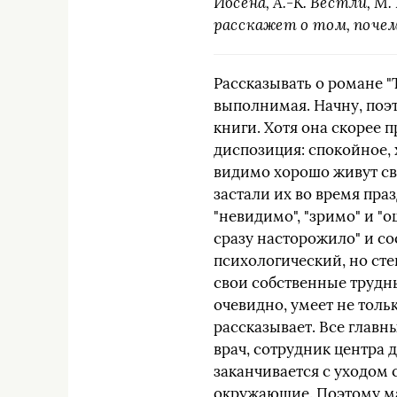
Ибсена, А.-К. Вестли, М. 
расскажет о том, поче
Рассказывать о романе "
выполнимая. Начну, поэт
книги. Хотя она скорее 
диспозиция: спокойное,
видимо хорошо живут св
застали их во время праз
"невидимо", "зримо" и "о
сразу насторожило" и со
психологический, но сте
свои собственные трудны
очевидно, умеет не тольк
рассказывает. Все главн
врач, сотрудник центра 
заканчивается с уходом 
окружающие. Поэтому ма