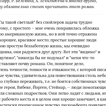
Парр, Р. Белсвика, Х. Аскильдсена и многих других,
му обязательно стоит прочитать этот роман.
Ты такой светлый" без спойлеров задача трудно
ому, с простого — мне очень понравилась обложка
про американскую жизнь, но в ней точно отражена
 хорошее, красивое место; простые хорошие люди
ою простую беззаботную жизнь; мы очевидно
дника, они радуются друг другу. Вот эти "видимо" и
щутимо", "никогда бы не подумал" и "меня что-то
ставляют почву романа. Он, понятное дело,
пень точности, тонкости и отважности, с которой писа
е чувства, удивительна для повествования столь небо
о глубоко переживать, т.е. не боится собственных чувс
ые герои, Вибеке, Йорген, Стейнар, — люди помогающи
для сложных подростков. Они легко ладят с людьми, и
с рабочего места и в целом они хорошо замечают, в к
стерски прописанное чувство дискомфорта появляет