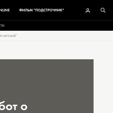
NLINE
ФИЛЬМ "ПОДСТРОЧНИК"
КТЫ
й светлый"
бот о