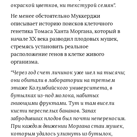
окраской цветков, ни текстурой семян".
Не менее обстоятельно Муккерджи
описывает историю поисков клеточного
генетика Томаса Ханта Моргана, который в
начале ХХ века разводил плодовых мушек,
стремясь установить реальное
расположение генов в клетке живого
организма.
"Через год счет личинок уже шел на тысячи;
они обитали в лаборатории на третьем
этаже Колумбийского университета , в
бутылках из-под молока, набитых
гниющими фруктами. Тут и там висели
кисти переспелых бананов. Запах
забродивших плодов был почти непереносим.
При каждом движении Моргана стаи мушек,
которым удалось улизнуть из бутылок,