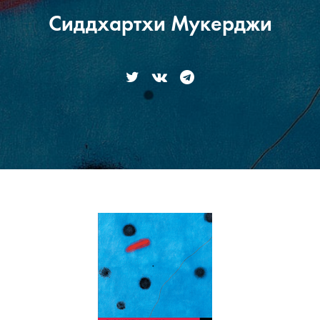
Сиддхартхи Мукерджи