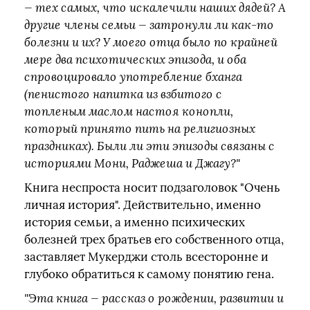
— тех самых, что искалечили наших дядей? А
другие члены семьи — затронули ли как-то
болезни и их? У моего отца было по крайней
мере два психотических эпизода, и оба
спровоцировало употребление бханга
(пенистого напитка из взбитого с
топленым маслом настоя конопли,
который принято пить на религиозных
праздниках). Были ли эти эпизоды связаны с
историями Мони, Раджеша и Джагу?"
Книга неспроста носит подзаголовок "Очень
личная история". Действительно, именно
история семьи, а именно психических
болезней трех братьев его собственного отца,
заставляет Мукерджи столь всесторонне и
глубоко обратиться к самому понятию гена.
"Эта книга — рассказ о рождении, развитии и