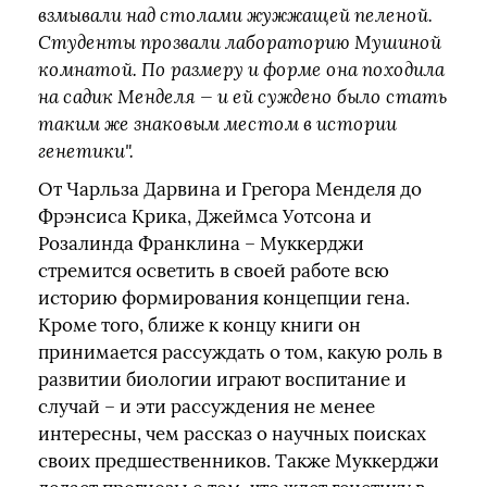
взмывали над столами жужжащей пеленой.
Студенты прозвали лабораторию Мушиной
комнатой. По размеру и форме она походила
на садик Менделя — и ей суждено было стать
таким же знаковым местом в истории
генетики".
От Чарльза Дарвина и Грегора Менделя до
Фрэнсиса Крика, Джеймса Уотсона и
Розалинда Франклина – Муккерджи
стремится осветить в своей работе всю
историю формирования концепции гена.
Кроме того, ближе к концу книги он
принимается рассуждать о том, какую роль в
развитии биологии играют воспитание и
случай – и эти рассуждения не менее
интересны, чем рассказ о научных поисках
своих предшественников. Также Муккерджи