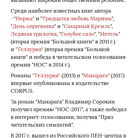
вызывают широкий общественный резонанс.
Среди наиболее известных книг автора
–"
Норма
" и "
Тридцатая любовь Марины
",
"
День опричника
" и "
Сахарный Кремль
",
Ледяная трилогия
, "
Голубое сало
", "
Метель
"
(вторая премия "Большой книги" в 2011 г.)
и
"Теллурия"
(вторая премия "Большой
книги" и победа в читательском голосовании
премии "НОС" в 2014 г.).
Романы
"Теллурия"
(2013) и "
Манарага
" (2017)
впервые опубликованы в издательстве
CORPUS.
За роман "Манарага" Владимир Сорокин
получил премию "НОС-2017", а также победил
в интернет-голосовании, получив "Приз
читательских симпатий".
В 2017 г. вышел из Российского ПЕН-центра в