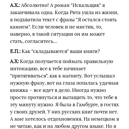
А.Х.:
Абсолютно! А роман "Искальщик" я
заканчивала одна. Когда Рита ушла из жизни,
я подхватила текст с фразы "Я остался стоять
камнем". Если человек и не мистик, то,
наверно, в такой ситуации он им может
стать, согласитесь…
Е.П.:
Как "складываются" ваши книги?
А.Х:
Когда получается поймать правильную
интонацию, все к тебе начинает
"притягиваться", как к магниту. Вот услышал
нужную фразу, вот на глаза попалась удачная
книжка — все идет в дело. Иногда нужно
просто протянуться и вытащить то, что тебе в
эту минуту нужно. Я была в Гамбурге, в гостях
у своих друзей. У них русских книг почти нет.
А мне хотелось отдохновения. На немецком я
не читаю, как и на любом другом языке. Но я