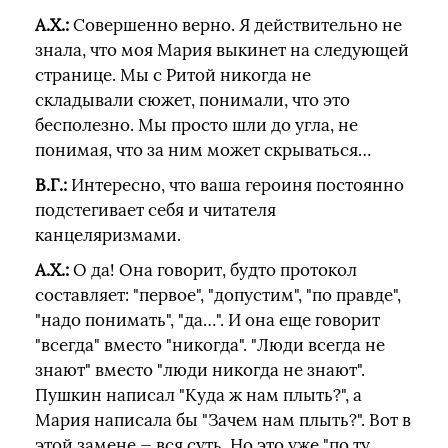
А.Х.:
Совершенно верно. Я действительно не
знала, что моя Мария выкинет на следующей
странице. Мы с Ритой никогда не
складывали сюжет, понимали, что это
бесполезно. Мы просто шли до угла, не
понимая, что за ним может скрываться…
В.Г.:
Интересно, что ваша героиня постоянно
подстегивает себя и читателя
канцеляризмами.
А.Х.:
О да! Она говорит, будто протокол
составляет: "первое", "допустим", "по правде",
"надо понимать", "да…". И она еще говорит
"всегда" вместо "никогда". "Люди всегда не
знают" вместо "люди никогда не знают".
Пушкин написал "Куда ж нам плыть?", а
Мария написала бы "Зачем нам плыть?". Вот в
этой замене — вся суть. Но это уже "по ту