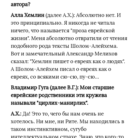
автора?
Алла Хемлин
(далее А.Х.): Абсолютно нет. И
это принципиально. Я никогда не читала
ничего, что называется "проза еврейской
жизни". Меня абсолютно отвратили от чтения
подобного рода тексты Шолом-Алейхема.
Вот и замечательный Александр Мелихов
сказал: "Хемлин пишет о евреях как о людях".
А Шолом-Алейхем писал о евреях как о
евреях, со всякими сю-сю, пу-сю…
Владимир Гуга (далее В.Г.): Мои старшие
еврейские родственники эти кружева
называли "цирлих-манирлих".
А.Х.:
Да! Это то, чего бы нам очень не
хотелось. Ни мне, ни Рите. Мы находились в
таком инстинктивном, сугубо
интеллектуальном страхе. Знаю, что кого-то