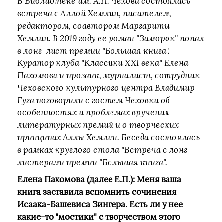
В Библиотеке им. А.П. Чехова состоялась
встреча с Аллой Хемлин, писателем,
редактором, соавтором Маргариты
Хемлин. В 2019 году ее роман "Заморок" попал
в лонг-лист премии "Большая книга".
Куратор клуба "Классики XXI века" Елена
Пахомова и прозаик, журналист, сотрудник
Чеховского культурного центра Владимир
Гуга поговорили с гостем Чеховки об
особенностях и проблемах вручения
литературных премий и о творческих
принципах Аллы Хемлин. Беседа состоялась
в рамках круглого стола "Встреча с лонг-
листерами премии "Большая книга".
Елена Пахомова (далее Е.П.): Меня ваша
книга заставила вспомнить сочинения
Исаака-Башевиса Зингера. Есть ли у нее
какие-то "мостики" с творчеством этого