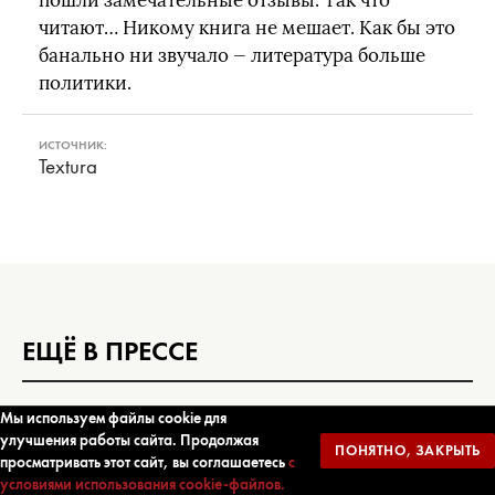
пошли замечательные отзывы. Так что
читают… Никому книга не мешает. Как бы это
банально ни звучало — литература больше
политики.
ИСТОЧНИК:
Textura
ЕЩЁ В ПРЕССЕ
Кинопоиск
Мы используем файлы cookie для
31 ИЮЛЯ 2026
улучшения работы сайта. Продолжая
НИНА ГОРСКАЯ
ПОНЯТНО, ЗАКРЫТЬ
просматривать этот сайт, вы соглашаетесь
с
Любимая писательница вашей любимой
условиями использования cookie-файлов.