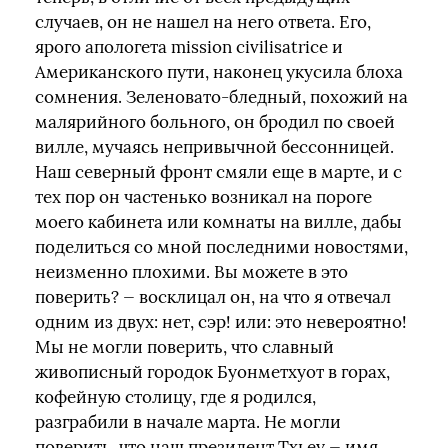
случаев, он не нашел на него ответа. Его,
ярого апологета mission civilisatrice и
Американского пути, наконец укусила блоха
сомнения. Зеленовато-бледный, похожий на
малярийного больного, он бродил по своей
вилле, мучаясь непривычной бессонницей.
Наш северный фронт смяли еще в марте, и с
тех пор он частенько возникал на пороге
моего кабинета или комнаты на вилле, дабы
поделиться со мной последними новостями,
неизменно плохими. Вы можете в это
поверить? — восклицал он, на что я отвечал
одним из двух: нет, сэр! или: это невероятно!
Мы не могли поверить, что славный
живописный городок Буонметхуот в горах,
кофейную столицу, где я родился,
разграбили в начале марта. Не могли
поверить, что наш президент Тхьеу — имя,