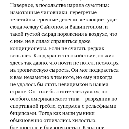
Наверное, в посольстве царила сумятица:
измотанные чиновники, перегретые
телетайпы, срочные депеши, летающие туда-
сюда между Сайгоном и Вашингтоном, и
такой густой смрад поражения в воздухе, что
с ним не в силах справиться даже
кондиционеры. Если не считать редких
вспышек, Клод хранил спокойствие; он жил
здесь так давно, что почти не потел, несмотря
на тропическую сырость. Он мог подкрасться
к вам незаметно в темноте, но ему никогда
не удалось бы стать невидимкой в нашей
стране. Он тоже был интеллектуалом, но
особого, американского типа — разрядник по
спортивной гребле, супермен с рельефными
бицепсами. Тогда как наши умники
обыкновенно отличались хилостью,
бледностью и близорукостью, Клод при