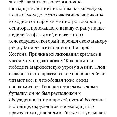
захлебывались от восторга, точно
пятнадцатилетние пигалицы из фан-клуба,
но на самом деле это счастливое чириканье
исходило от парочки министров обороны,
сенатора, приехавшего в нашу страну на две
недели "за фактами", и известного
телеведущего, который перенял свою манеру
речи у Моисея в исполнении Ричарда
Хестона. Причина их ликования крылась в
увесистом подзаголовке: "Как понять и
победить марксистскую угрозу в Азии". Клод
сказал, что это практическое пособие сейчас
читают все, и я пообещал тоже с ним
ознакомиться. Генерал с треском вскрыл
бутылку; он не был расположен к
обсуждению книг и прочей пустой болтовне
в столице, окруженной восемнадцатью
вражескими дивизиями. Он желал услышать