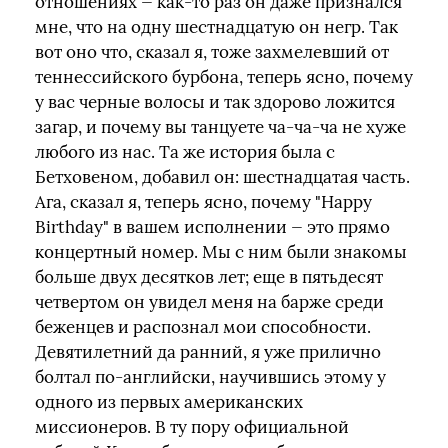
отношениях — как-то раз он даже признался
мне, что на одну шестнадцатую он негр. Так
вот оно что, сказал я, тоже захмелевший от
теннессийского бурбона, теперь ясно, почему
у вас черные волосы и так здорово ложится
загар, и почему вы танцуете ча-ча-ча не хуже
любого из нас. Та же история была с
Бетховеном, добавил он: шестнадцатая часть.
Ага, сказал я, теперь ясно, почему "Happy
Birthday" в вашем исполнении — это прямо
концертный номер. Мы с ним были знакомы
больше двух десятков лет; еще в пятьдесят
четвертом он увидел меня на барже среди
беженцев и распознал мои способности.
Девятилетний да ранний, я уже прилично
болтал по-английски, научившись этому у
одного из первых американских
миссионеров. В ту пору официальной