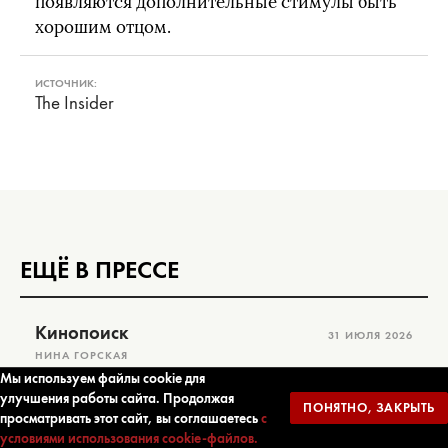
появляются дополнительные стимулы быть
хорошим отцом.
ИСТОЧНИК:
The Insider
ЕЩЁ В ПРЕССЕ
Кинопоиск
31 ИЮЛЯ 2026
НИНА ГОРСКАЯ
Мы используем файлы cookie для
Любимая писательница вашей любимой
улучшения работы сайта. Продолжая
писательницы: вышли "Записи для Джона"
ПОНЯТНО, ЗАКРЫТЬ
просматривать этот сайт, вы соглашаетесь
Джоан Дидион
с
условиями использования cookie-файлов.