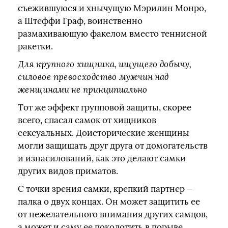
съежившуюся и хнычущую Мэрилин Монро,
а Штеффи Граф, воинственно
размахивающую факелом вместо теннисной
ракетки.
Для крупного хищника, ищущего добычу,
силовое превосходство мужчин над
женщинами не принципиально
Тот же эффект групповой защиты, скорее
всего, спасал самок от хищников
сексуальных. Доисторические женщины
могли защищать друг друга от домогательств
и изнасилований, как это делают самки
других видов приматов.
С точки зрения самки, крепкий партнер —
палка о двух концах. Он может защитить ее
от нежелательного внимания других самцов,
а может и саму ее поколотить в порыве