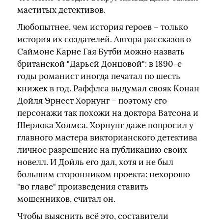
маститых детективов.
Любопытнее, чем история героев – только
история их создателей. Автора рассказов о
Саймоне Карне Гая Бутби можно назвать
британской "Дарьей Донцовой": в 1890-е
годы романист иногда печатал по шесть
книжек в год. Раффлса выдумал свояк Конан
Дойля Эрнест Хорнунг – поэтому его
персонажи так похожи на доктора Ватсона и
Шерлока Холмса. Хорнунг даже попросил у
главного мастера викторианского детектива
личное разрешение на публикацию своих
новелл. И Дойль его дал, хотя и не был
большим сторонником проекта: нехорошо
"во главе" произведения ставить
мошенников, считал он.
Чтобы выяснить всё это, составители