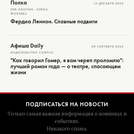
Полка
15 ДЕКАБРЯ 2025
ЛЕВ ОБОРИН, АЛЁНА
ФОКЕЕВА
Фердиа Леннон. Славные подвиги
Афиша Daily
09 СЕНТЯБРЯ 2025
ИЗДАТЕЛЬСТВО CORPUS
"Как говорил Гомер, я вам череп проломлю":
лучший роман года — о театре, спасающем
жизни
ПОДПИСАТЬСЯ НА НОВОСТИ
Только самая важная информация о новинках и
событиях.
Никакого спама.