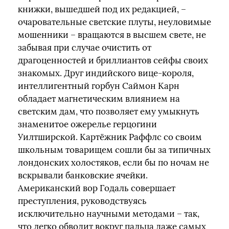
книжки, вышедшей под их редакцией, –
очаровательные светские плуты, неуловимые
мошенники – вращаются в высшем свете, не
забывая при случае очистить от
драгоценностей и бриллиантов сейфы своих
знакомых. Друг индийского вице-короля,
интеллигентный горбун Саймон Карн
обладает магнетическим влиянием на
светским дам, что позволяет ему умыкнуть
знаменитое ожерелье герцогини
Уилтширской. Картёжник Раффлс со своим
школьным товарищем сошли бы за типичных
лондонских холостяков, если бы по ночам не
вскрывали банковские ячейки.
Американский вор Годаль совершает
преступления, руководствуясь
исключительно научными методами – так,
что легко обводит вокруг пальца даже самых