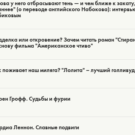
ова у него отбрасывают тень — и чем ближе к закату,
ннее" (о переводе английского Набокова): интервь
биковым
делка или откровение? Зачем читать роман "Стиран
снову фильма "Американское чтиво"
 поживает наш миляга? "Лолита" – лучший голливу
рен Грофф. Судьбы и фурии
рдиа Леннон. Славные подвиги