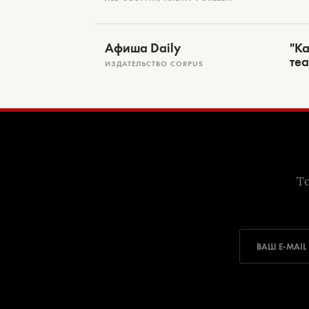
Афиша Daily
"Ка
те
ИЗДАТЕЛЬСТВО CORPUS
То