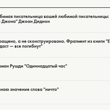
бимая писательница вашей любимой писательницы:
я Джона" Джоан Дидион
ащено, а не сконструировано. Фрагмент из книги "Ес
даст — все погибнут"
лман Рушди "Одиннадцатый час"
знаю значение слова "ничто"