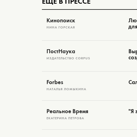
ЕЩЁ В ПРЕССЕ
Кинопоиск
Лю
дл
НИНА ГОРСКАЯ
ПостНаука
Выр
соз
ИЗДАТЕЛЬСТВО CORPUS
Forbes
Са
НАТАЛЬЯ ЛОМЫКИНА
Реальное Время
"Я 
ЕКАТЕРИНА ПЕТРОВА