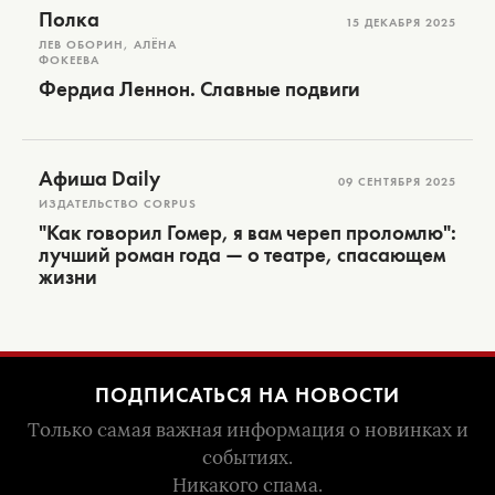
Полка
15 ДЕКАБРЯ 2025
ЛЕВ ОБОРИН, АЛЁНА
ФОКЕЕВА
Фердиа Леннон. Славные подвиги
Афиша Daily
09 СЕНТЯБРЯ 2025
ИЗДАТЕЛЬСТВО CORPUS
"Как говорил Гомер, я вам череп проломлю":
лучший роман года — о театре, спасающем
жизни
ПОДПИСАТЬСЯ НА НОВОСТИ
Только самая важная информация о новинках и
событиях.
Никакого спама.