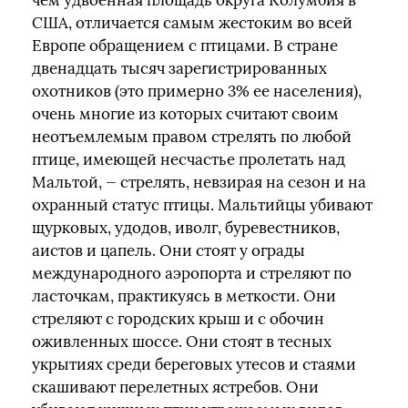
чем удвоенная площадь округа Колумбия в
США, отличается самым жестоким во всей
Европе обращением с птицами. В стране
двенадцать тысяч зарегистрированных
охотников (это примерно 3% ее населения),
очень многие из которых считают своим
неотъемлемым правом стрелять по любой
птице, имеющей несчастье пролетать над
Мальтой, — стрелять, невзирая на сезон и на
охранный статус птицы. Мальтийцы убивают
щурковых, удодов, иволг, буревестников,
аистов и цапель. Они стоят у ограды
международного аэропорта и стреляют по
ласточкам, практикуясь в меткости. Они
стреляют с городских крыш и с обочин
оживленных шоссе. Они стоят в тесных
укрытиях среди береговых утесов и стаями
скашивают перелетных ястребов. Они