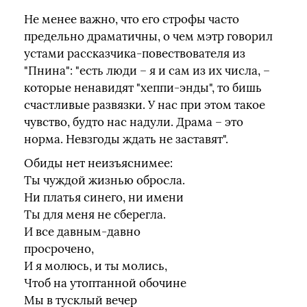
Не менее важно, что его строфы часто
предельно драматичны, о чем мэтр говорил
устами рассказчика-повествователя из
"Пнина": "есть люди – я и сам из их числа, –
которые ненавидят "хеппи-энды", то бишь
счастливые развязки. У нас при этом такое
чувство, будто нас надули. Драма – это
норма. Невзгоды ждать не заставят".
Обиды нет неизъяснимее:
Ты чуждой жизнью обросла.
Ни платья синего, ни имени
Ты для меня не сберегла.
И все давным-давно
просрочено,
И я молюсь, и ты молись,
Чтоб на утоптанной обочине
Мы в тусклый вечер