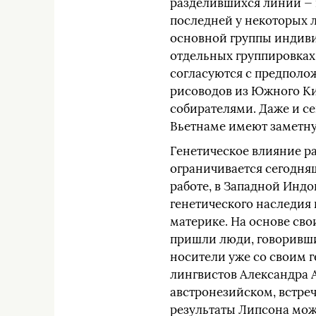
разделившихся линий — 
последней у некоторых л
основной группы индивид
отдельных группировках
согласуются с предполо
рисоводов из Южного Ки
собирателями. Даже и с
Вьетнаме имеют заметну
Генетическое влияние ра
ограничивается сегодняш
работе, в Западной Индо
генетического наследия 
материке. На основе св
пришли люди, говоривши
носители уже со своим 
лингвистов Александра А
австронезийском, встреч
результаты Липсона мож