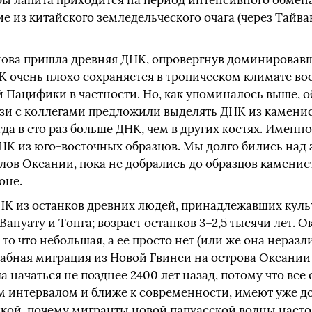
ры лапита приходится на период интенсивного обме
из китайского земледельческого очага (через Тайван
снова пришла древняя ДНК, опровергнув доминировав
К очень плохо сохраняется в тропическом климате во
 Пацифики в частности. Но, как упоминалось выше, о
ази с коллегами предложили выделять ДНК из камени
гда в сто раз больше ДНК, чем в других костях. Именн
НК из юго-восточных образцов. Мы долго бились над 
ов Океании, пока не добрались до образцов каменисто
оне.
НК из останков древних людей, принадлежавших куль
ануату и Тонга; возраст останков 3–2,5 тысячи лет. Ок
то что небольшая, а ее просто нет (или же она неразл
табная миграция из Новой Гвинеи на острова Океании
 начаться не позднее 2400 лет назад, потому что все 
м интервалом и ближе к современности, имеют уже д
адкой, почему мигранты новой папуасской волны наст