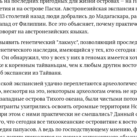
сь на последних пригодных для жизни островах — на 
летия и на острове Пасхи. Австронезийская экспансия 
13 столетий назад люди добрались до Мадагаскара, р
апад от Филиппин. Все это объясняет, почему практи
оворят на австронезийских языках.
выявить генетический "лакмус", позволяющий просле
генетического наследия, имеющийся у тех, кто сегодня
 Он обнаружил, что у всех у них в геномах имеется хо
е к коренным тайваньцам, чем к любым другим восто
б экспансии из Тайваня.
йской экспансией удачно переплетаются археологичес
, несмотря на это, некоторым археологам очень не нр
-западные острова Тихого океана, были чистыми пот
игранты ухитрились освоить огромные территории Но
 при этом с ними практически не смешались? Данный 
о, что сегодня все тихоокеанские островитяне к вост
ледия папуасов. А ведь по господствующему мнению,