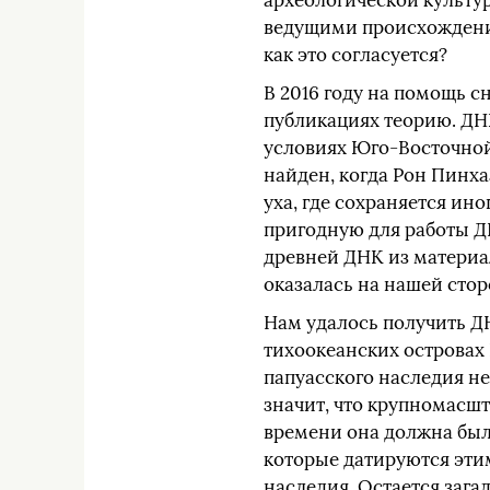
археологической культу
ведущими происхождение 
как это согласуется?
В 2016 году на помощь 
публикациях теорию. ДН
условиях Юго-Восточной
найден, когда Рон Пинх
уха, где сохраняется ино
пригодную для работы Д
древней ДНК из материал
оказалась на нашей стор
Нам удалось получить Д
тихоокеанских островах В
папуасского наследия не 
значит, что крупномасш
времени она должна была
которые датируются эти
наследия. Остается заг