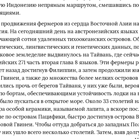
дную Индонезию непрямым маршрутом, смешавшись по
ляциями.
продвижения фермеров из сердца Восточной Азии на
сия. На сегодняшний день на австронезийских языках
чающей сотни удаленных тихоокеанских островов. Об
гических, лингвистических и генетических данных, п
иковое земледелие выдвинулось на Тайвань, где сейч
ийских 271 часть вторая глава 8 языков. Эти фермеры
лет назад достигнув Филиппин, а затем продолжили ю
Гвинеи, а также до множества более мелких островов к
ились прочь от берегов Тайваня, у них уже были, веро
по бортам, обеспечивающими устойчивость лодки на в
было пускаться в открытое море. Около 33 столетий н
а особой керамики, называемой лапита, а вскоре пос
 по островам Пацифики, быстро достигнув острова Ва
овой Гвинеи. Чтобы оттуда добраться до западных По
 них ушло всего несколько столетий. Затем, взяв долг