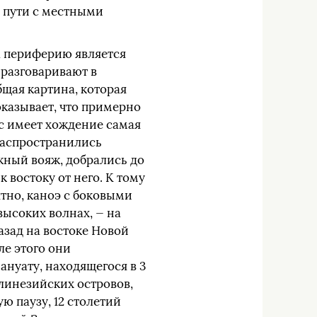
 пути с местными
 периферию является
 разговаривают в
щая картина, которая
оказывает, что примерно
ас имеет хождение самая
 распространились
жный вояж, добрались до
 востоку от него. К тому
ятно, каноэ с боковыми
ысоких волнах, — на
азад на востоке Новой
ле этого они
нуату, находящегося в 3
линезийских островов,
ую паузу, 12 столетий