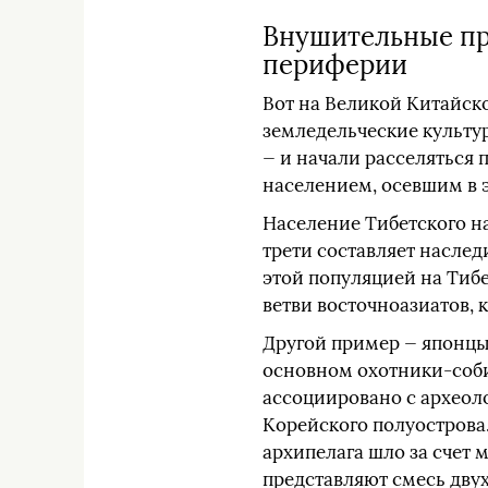
Внушительные пр
периферии
Вот на Великой Китайск
земледельческие культу
— и начали расселяться 
населением, осевшим в э
Население Тибетского на
трети составляет наслед
этой популяцией на Тибе
ветви восточноазиатов,
Другой пример — японцы.
основном охотники-соби
ассоциировано с археол
Корейского полуострова.
архипелага шло за счет
представляют смесь двух