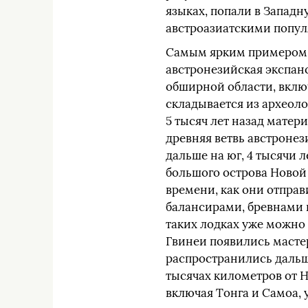
языках, попали в Запа
австроазиатскими попу
Самым ярким примером 
австронезийская экспан
обширной области, вклю
складывается из археоло
5 тысяч лет назад матер
древняя ветвь австронез
дальше на юг, 4 тысячи 
большого острова Новой 
времени, как они отправ
балансирами, бревнами 
таких лодках уже можно 
Гвинеи появились мастер
распространились дальше
тысячах километров от Н
включая Тонга и Самоа, у