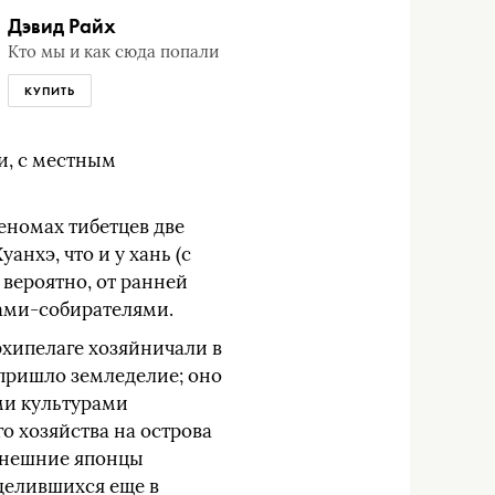
Дэвид Райх
Кто мы и как сюда попали
КУПИТЬ
и, с местным
еномах тибетцев две
нхэ, что и у хань (с
 вероятно, от ранней
ками-собирателями.
рхипелаге хозяйничали в
 пришло земледелие; оно
ми культурами
о хозяйства на острова
нынешние японцы
зделившихся еще в