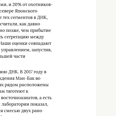
ми, и 20% от охотников-
севере Японского
 тех сегментов в ДНК,
считали, как давно
нно позже, чем прибытие
еть сегрегацию между
Наши оценки совпадают
 управлением, запустив,
льшей части
ю ДНК. В 2017 году в
ждения Ман-Бак во
иях рядом расположены
ам тяготеют к
восточноазиатов, а есть
 лаборатории показал,
ся смесью двух рано