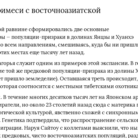
имеси с восточноазиатской
ой равнине сформировались две основные
ры — популяции-призраки в долинах Янцзы и Хуанхэ
по всем направлениям, смешиваясь, куда бы ни пришл
тих местах еще тысячу лет назад.
горья служит одним из примеров этой экспансии. В г
ие той же предковой популяции-призрака из долины Хуа
т пришло земледелие). Оставшаяся треть происходит,
 которая соотносится с местными тибетскими охотни
 В течение многих десятков тысяч лет на Японском а
ратели, но около 23 столетий назад сюда с материка
огической культурой, явственно схожей с синхронны
 Генетика подтвердила, что распространение сельског
 миграции. Наруя Сайтоу с коллегами выяснили, что 
 предковых, чисто восточноазиатских популяций, ра