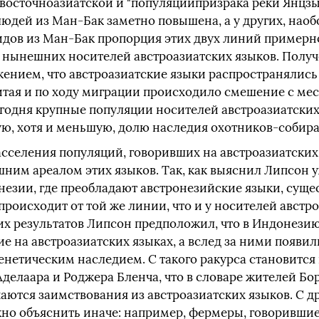
восточноазиатской и "популяциипризрака реки Янцзы
юдей из Ман-Бак заметно повышена, а у других, наоб
ов из Ман-Бак пропорция этих двух линий примерно 
 нынешних носителей австроазиатских языков. Полу
жением, что австроазиатские языки распространялись
тая и по ходу миграции происходило смешение с м
егодня крупные популяции носителей австроазиатских
ю, хотя и меньшую, долю наследия охотников-собира
сселения популяций, говоривших на австроазиатских 
ним ареалом этих языков. Так, как выяснил Липсон у
незии, где преобладают австронезийские языки, суще
происходит от той же линии, что и у носителей австр
оих результатов Липсон предположил, что в Индонези
е на австроазиатских языках, а вслед за ними появи
генетическим наследием. С такого ракурса становит
делаара и Роджера Бленча, что в словаре жителей Бор
аются заимствования из австроазиатских языков. С д
но объяснить иначе: например, фермеры, говорившие