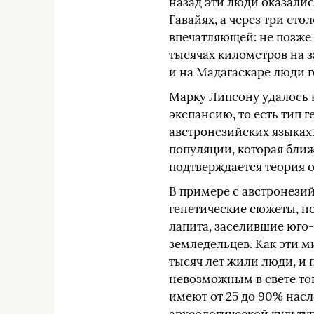
назад эти люди оказали
Гавайях, а через три сто
впечатляющей: не позже 
тысячах километров на з
и на Мадагаскаре люди г
Марку Липсону удалось 
экспансию, то есть тип 
австронезийских языках.
популяции, которая ближ
подтверждается теория о
В примере с австронези
генетические сюжеты, но
лапита, заселившие юго
земледельцев. Как эти м
тысяч лет жили люди, и
невозможным в свете тог
имеют от 25 до 90% нас