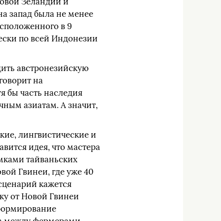
Новой Зеландии и
на запад была не менее
асположенного в 9
чески по всей Индонезии
дить австронезийскую
 говорит на
тя бы часть наследия
чным азиатам. А значит,
кие, лингвистические и
авится идея, что мастера
омками тайваньских
вой Гвинеи, где уже 40
сценарий кажется
оку от Новой Гвинеи
 формирование