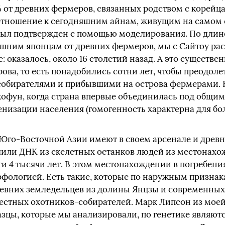
 от древних фермеров, связанных родством с корейца
тношение к сегодняшним айнам, живущим на самом 
 был подтвержден с помощью моделирования. По длине
шним японцам от древних фермеров, мы с Сайтоу рас
 оказалось, около 16 столетий назад. А это существе
ова, то есть понадобились сотни лет, чтобы преодол
обирателями и прибывшими на острова фермерами. 
офун, когда страна впервые объединилась под общим
енизации населения (гомогенность характерна для бо
Юго-Восточной Азии имеют в своем арсенале и древню
или ДНК из скелетных останков людей из местонахо
ти 4 тысячи лет. В этом местонахождении в погребен
фологией. Есть такие, которые по наружным признак
евних земледельцев из долины Янцзы и современных 
естных охотников-собирателей. Марк Липсон из моей
азцы, которые мы анализировали, по генетике являют