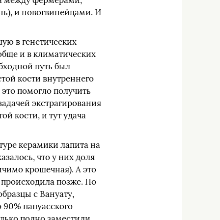
на между фермерами,
ь), и новогвинейцами. И
шую в генетических
обще и в климатических
бходной путь был
стой кости внутреннего
о это помогло получить
задачей экстрагирования
й кости, и тут удача
туре керамики лапита на
азалось, что у них доля
ичимо крошечная). А это
 происходила позже. По
образцы с Вануату,
о 90% папуасского
олько полно заместили