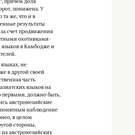
", причем доля
орот, понижена. У
та же, что и в
ченные результаты
 за счет продвижения
естными охотниками-
 языков в Камбодже и
телей.
языках, не
же в другой своей
ственная часть
оазиатских языков на
ю первыми, должно быть,
лись австронезийские
ся понятным наблюдение
нео, в целом
ругой стороны,
 на австронезийских