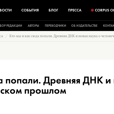
ВОСТИ
СОБЫТИЯ
БЛОГ
ПРЕССА
CORPUS O
БОР РЕДАКЦИИ
АВТОРЫ
ПЕРЕВОДЧИКИ
ОБ ИЗДАТЕЛЬСТВЕ
КОНТА
са
Кто мы и как сюда попали. Древняя ДНК и новая наука о челов
а попали. Древняя ДНК и
еском прошлом