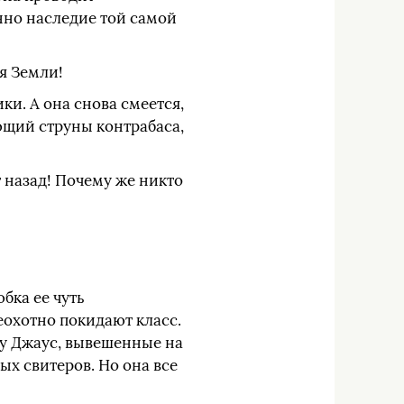
нно наследие той самой
я Земли!
ки. А она снова смеется,
ающий струны контрабаса,
т назад! Почему же никто
бка ее чуть
еохотно покидают класс.
ру Джаус, вывешенные на
ых свитеров. Но она все