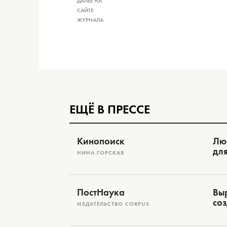
ДАЛЕЕ НА
САЙТЕ
ЖУРНАЛА
ЕЩЁ В ПРЕССЕ
Кинопоиск
Лю
дл
НИНА ГОРСКАЯ
ПостНаука
Выр
соз
ИЗДАТЕЛЬСТВО CORPUS