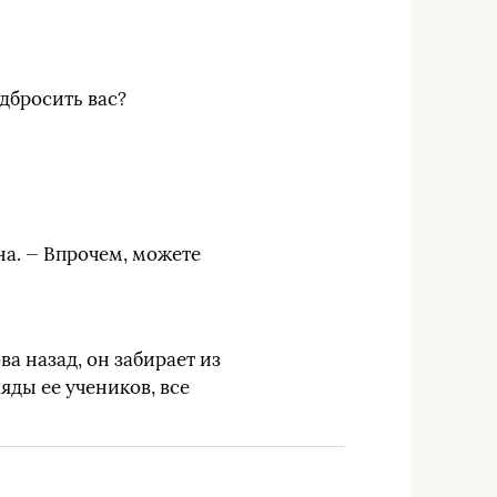
одбросить вас?
на. — Впрочем, можете
а назад, он забирает из
яды ее учеников, все