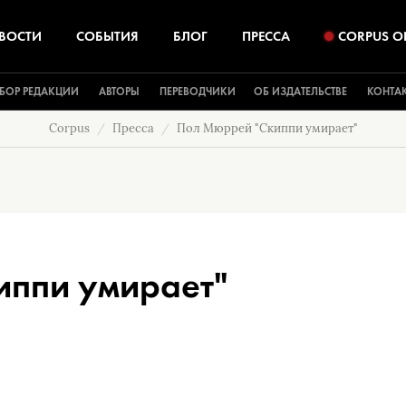
ВОСТИ
СОБЫТИЯ
БЛОГ
ПРЕССА
CORPUS O
БОР РЕДАКЦИИ
АВТОРЫ
ПЕРЕВОДЧИКИ
ОБ ИЗДАТЕЛЬСТВЕ
КОНТА
Corpus
Пресса
Пол Мюррей "Скиппи умирает"
иппи умирает"