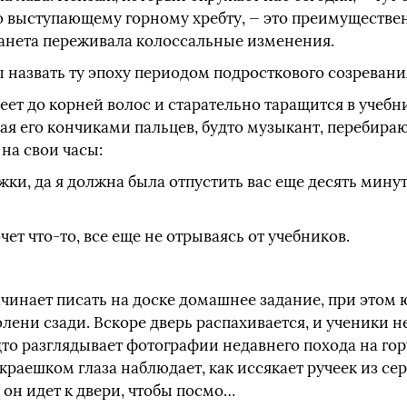
 выступающему горному хребту, — это преимуществе
ланета переживала колоссальные изменения.
 назвать ту эпоху периодом подросткового созревани
еет до корней волос и старательно таращится в учебни
вая его кончиками пальцев, будто музыкант, перебир
 на свои часы:
жки, да я должна была отпустить вас еще десять мину
ет что-то, все еще не отрываясь от учебников.
чинает писать на доске домашнее задание, при этом ю
лени сзади. Вскоре дверь распахивается, и ученики н
дто разглядывает фотографии недавнего похода на го
краешком глаза наблюдает, как иссякает ручеек из сер
а он идет к двери, чтобы посмо…