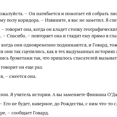
пожалуйста. — Он нагибается и помогает ей собрать ли
му полу коридора. — Извините, я вас не заметил. Я с
, — говорит она, когда он кладет стопку географически
 — Спасибо, — повторяет она и глядит ему прямо в гла
, когда они одновременно поднимаются, и Говард, тоже
сли они так сцепились, как в тех выдуманных историях
лись брэкетами так, что пришлось спасателей вызыват
 говорит он еще раз.
я, — смеется она.
лон. Я учитель истории. А вы заменяете Финиана О’Д
 — Его не будет, наверное, до Рождества, с ним что-то 
е, — сообщает Говард.