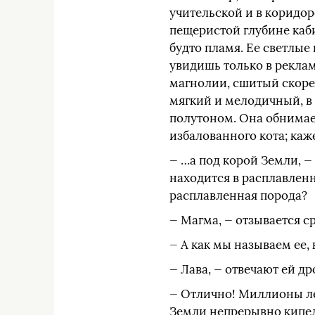
учительской и в коридоре
пещеристой глубине каби
будто пламя. Ее светлые
увидишь только в рекла
магнолии, сшитый скорее
мягкий и мелодичный, в
полутоном. Она обнимает
избалованного кота; каж
— …а под корой Земли, —
находится в расплавленн
расплавленная порода?
— Магма, — отзывается с
— А как мы называем ее,
— Лава, — отвечают ей д
— Отлично! Миллионы ле
Земли непрерывно кипела