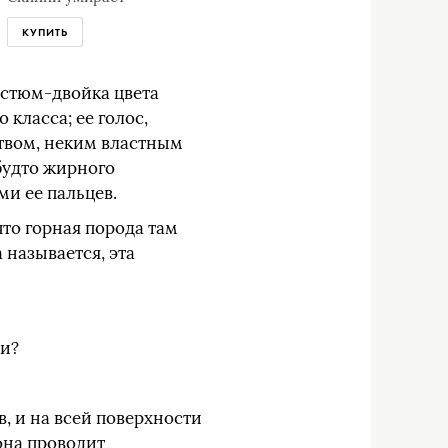
КУПИТЬ
остюм-двойка цвета
класса; ее голос,
твом, неким властным
 будто жирного
ми ее пальцев.
что горная порода там
 называется, эта
ли?
, и на всей поверхности
она проводит