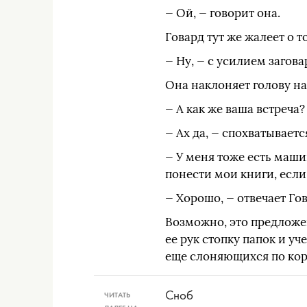
— Ой, — говорит она.
Говард тут же жалеет о 
— Ну, — с усилием загова
Она наклоняет голову на
— А как же ваша встреча?
— Ах да, — спохватываетс
— У меня тоже есть маши
понести мои книги, если
— Хорошо, — отвечает Гов
Возможно, это предложен
ее рук стопку папок и у
еще слоняющихся по кори
Сноб
ЧИТАТЬ