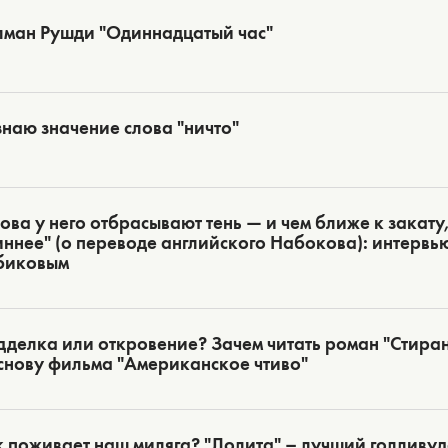
лман Рушди "Одиннадцатый час"
знаю значение слова "ничто"
ова у него отбрасывают тень — и чем ближе к закату,
ннее" (о переводе английского Набокова): интервь
биковым
делка или откровение? Зачем читать роман "Стиран
снову фильма "Американское чтиво"
 поживает наш миляга? "Лолита" – лучший голливу