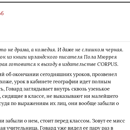
об
то не драма, а комедия. И даже не слишком черная.
ок из книги ирландского писателя Пола Мюррея
рая готовится к выходу в издательстве CORPUS.
ий об окончании сегодняшних уроков, прозвенел
охоже, урок в кабинете географии идет полным
ь, Говард заглядывает внутрь сквозь узенькое
, сидящие в классе, не выказывают ни малейшего
судя по выражениям их лиц, они вообще забыли о
ни забыли о нем, стоит перед классом. Зовут ее мисс
я учительница. Говард уже видел ее пару раз в