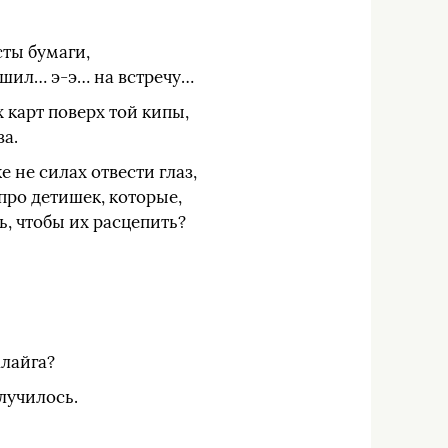
сты бумаги,
пешил… э-э… на встречу…
х карт поверх той кипы,
за.
 не силах отвести глаз,
 про детишек, которые,
ь, чтобы их расцепить?
алайга?
случилось.