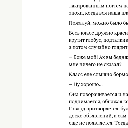
лакированным ногтем по
эпохи, когда вся наша п
Пожалуй, можно было бы
Весь класс дружно красн
крутит глобус, подталки
а потом случайно глядит
— Боже мой! Ах вы бедня
мне ничего не сказал?
Класс еле слышно бормоч
— Ну хорошо…
Она поворачивается и на
поднимается, обнажая ко
Говард притворяется, бу
доске объявлений, а сам 
еще не появляется. Тогд