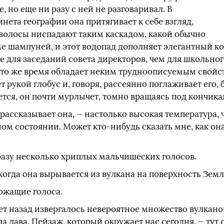
, но еще ни разу с ней не разговаривал. В
нета географии она притягивает к себе взгляд,
 волосы ниспадают таким каскадом, какой обычно
ме шампуней, и этот водопад дополняет элегантный к
 для заседаний совета директоров, чем для школьного 
 то же время обладает неким трудноописуемым свойс
 рукой глобус и, говоря, рассеянно поглаживает его,
ется, он почти мурлычет, томно вращаясь под кончика
 рассказывает она, — настолько высокая температура, 
ом состоянии. Может кто-нибудь сказать мне, как она
разу несколько хриплых мальчишеских голосов.
 когда она вырывается из вулкана на поверхность Зем
рожащие голоса.
т назад извергалось невероятное множество вулканов
 лава. Пейзаж, который окружает нас сегодня, — тут 