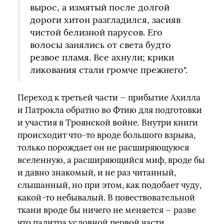
вырос, а измятый после долгой
дороги хитон разгладился, засияв
чистой белизной парусов. Его
волосы занялись от света будто
резвое пламя. Все ахнули; крики
ликования стали громче прежнего".
Переход к третьей части — прибытие Ахилла
и Патрокла обратно во Фтию для подготовки
и участия в Троянской войне. Внутри книги
происходит что-то вроде большого взрыва,
только порождает он не расширяющуюся
вселенную, а расширяющийся миф, вроде бы
и давно знакомый, и не раз читанный,
слышанный, но при этом, как подобает чуду,
какой-то небывалый. В повествовательной
ткани вроде бы ничего не меняется — разве
что палитра условной первой части