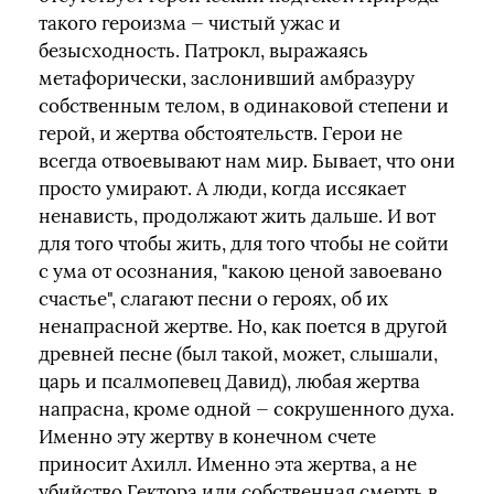
такого героизма — чистый ужас и
безысходность. Патрокл, выражаясь
метафорически, заслонивший амбразуру
собственным телом, в одинаковой степени и
герой, и жертва обстоятельств. Герои не
всегда отвоевывают нам мир. Бывает, что они
просто умирают. А люди, когда иссякает
ненависть, продолжают жить дальше. И вот
для того чтобы жить, для того чтобы не сойти
с ума от осознания, "какою ценой завоевано
счастье", слагают песни о героях, об их
ненапрасной жертве. Но, как поется в другой
древней песне (был такой, может, слышали,
царь и псалмопевец Давид), любая жертва
напрасна, кроме одной — сокрушенного духа.
Именно эту жертву в конечном счете
приносит Ахилл. Именно эта жертва, а не
убийство Гектора или собственная смерть в