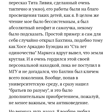
пересказ Тита Ливия, сделанный очень
тактично и умно), его работы были на благо
просвещения таких детей, как я. В целом же
чтение мое было бессистемным, я был
абсолютный неофит и самоучка, некому
было подсказать. Простой пример: я сам для
себя случайно открыл Бахтина, подобно тому
как Хосе Аркадио Буэндиа из "Ста лет
одиночества" Маркеса вдруг вывел, что земля
круглая. И я очень гордился этой своей
персональной находкой, пока не поступил в
МГУ и не догадался, что Бахтин был кличем
всего поколения. Вообще, попав в
университетскую среду, я сразу нашел
"братьев по разуму", и это было
дополнительным приобретением, пожалуй,
не менее важным, чем антиковедение.
Но вернусь чуть назад. Я вообще любил