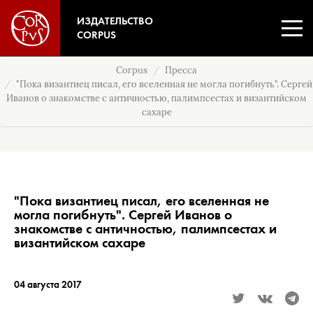
ИЗДАТЕЛЬСТВО
CORPUS
Corpus
Пресса
"Пока византиец писал, его вселенная не могла погибнуть". Сергей
Иванов о знакомстве с античностью, палимпсестах и византийском
сахаре
"Пока византиец писал, его вселенная не
могла погибнуть". Сергей Иванов о
знакомстве с античностью, палимпсестах и
византийском сахаре
04 августа 2017