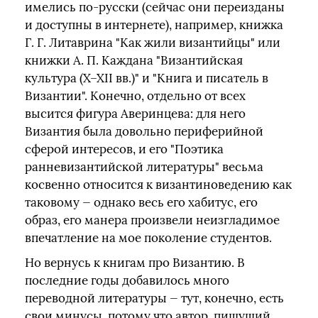
имелись по-русски (сейчас они переизданы
и доступны в интернете), например, книжка
Г. Г. Литаврина "Как жили византийцы" или
книжки А. П. Каждана "Византийская
культура (X–XII вв.)" и "Книга и писатель в
Византии". Конечно, отдельно от всех
высится фигура Аверинцева: для него
Византия была довольно периферийной
сферой интересов, и его "Поэтика
ранневизантийской литературы" весьма
косвенно относится к византиноведению как
таковому — однако весь его хабитус, его
образ, его манера произвели неизгладимое
впечатление на мое поколение студентов.
Но вернусь к книгам про Византию. В
последние годы добавилось много
переводной литературы — тут, конечно, есть
свои минусы, потому что автор, пишущий