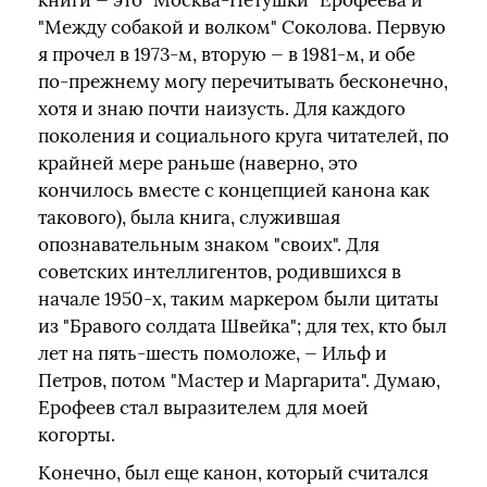
книги — это "Москва-Петушки" Ерофеева и
"Между собакой и волком" Соколова. Первую
я прочел в 1973-м, вторую — в 1981-м, и обе
по-прежнему могу перечитывать бесконечно,
хотя и знаю почти наизусть. Для каждого
поколения и социального круга читателей, по
крайней мере раньше (наверно, это
кончилось вместе с концепцией канона как
такового), была книга, служившая
опознавательным знаком "своих". Для
советских интеллигентов, родившихся в
начале 1950-х, таким маркером были цитаты
из "Бравого солдата Швейка"; для тех, кто был
лет на пять-шесть помоложе, — Ильф и
Петров, потом "Мастер и Маргарита". Думаю,
Ерофеев стал выразителем для моей
когорты.
Конечно, был еще канон, который считался