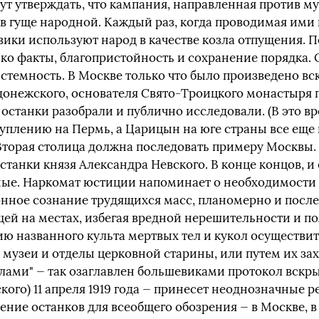
ут утверждать, что кампания, направленная против
в гуще народной. Каждый раз, когда проводимая ими 
вики используют народ в качестве козла отпущения. 
ько факты, благопристойность и сохранение порядка
истемность. В Москве только что было произведено в
донежского, основателя Свято-Троицкого монастыря 
 останки разобрали и публично исследовали. (В это в
уплению на Пермь, а Царицын на юге страны все еще
Вторая столица должна последовать примеру Москвы.
станки князя Александра Невского. В конце концов, и 
льные. Наркомат юстиции напоминает о необходимости
нное сознание трудящихся масс, планомерно и после
й на местах, избегая вредной нерешительности и п
ю названного культа мертвых тел и кукол осуществи
музеи и отделы церковной старины, или путем их зах
лами" — так озаглавлен большевиками протокол вскр
ого) 11 апреля 1919 года — принесет неоднозначные 
ение останков для всеобщего обозрения — в Москве, в