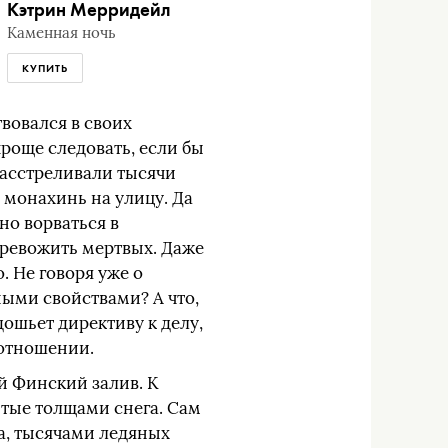
Кэтрин Мерридейл
Каменная ночь
КУПИТЬ
вовался в своих
роще следовать, если бы
расстреливали тысячи
 монахинь на улицу. Да
но ворваться в
отревожить мертвых. Даже
. Не говоря уже о
ными свойствами? А что,
дошьет директиву к делу,
 отношении.
ий Финский залив. К
ытые толщами снега. Сам
а, тысячами ледяных