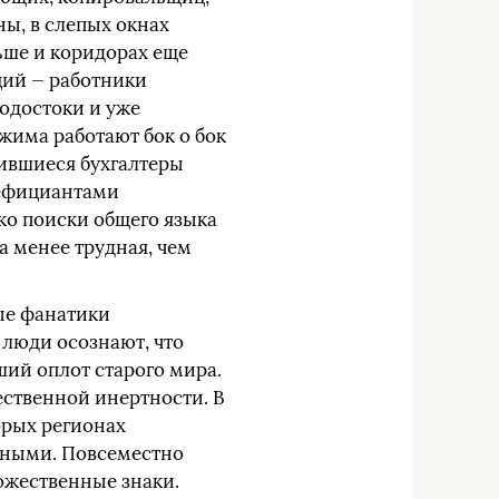
ы, в слепых окнах
ьше и коридорах еще
нций — работники
одостоки и уже
жима работают бок о бок
ившиеся бухгалтеры
нефициантами
ко поиски общего языка
а менее трудная, чем
ые фанатики
 люди осознают, что
ий оплот старого мира.
ественной инертности. В
орых регионах
рными. Повсеместно
божественные знаки.