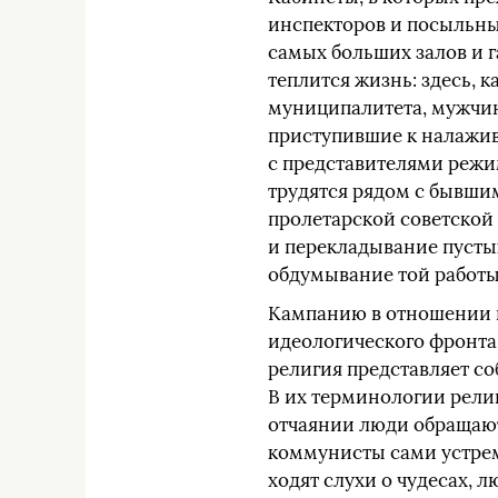
инспекторов и посыльны
самых больших залов и 
теплится жизнь: здесь, 
муниципалитета, мужчин
приступившие к налажив
с представителями режи
трудятся рядом с бывш
пролетарской советской
и перекладывание пустых
обдумывание той работы,
Кампанию в отношении 
идеологического фронта
религия представляет с
В их терминологии рели
отчаянии люди обращаютс
коммунисты сами устрем
ходят слухи о чудесах, 