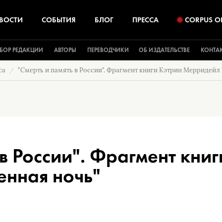
ВОСТИ
СОБЫТИЯ
БЛОГ
ПРЕССА
CORPUS O
БОР РЕДАКЦИИ
АВТОРЫ
ПЕРЕВОДЧИКИ
ОБ ИЗДАТЕЛЬСТВЕ
КОНТА
са
"Смерть и память в России". Фрагмент книги Кэтрин Мерридейл
 в России". Фрагмент книг
нная ночь"