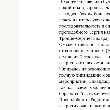
Позднее большевики буд
покойников, зародилась 
выходить боком, больше
властей интересуют тол
последовательность и с
преподобного Сергия Ра
Троице-Сергиева лавра),
Омске готовились к наст
ожесточенным атакам.) 
реликвия Петрограда — о
вскрыт, как и все оста
"Опираясь на революцио
полную ликвидацию моще
мероприятий. Ликвидаци
так называемых мощей в 
борьбы со "святыми чуче
Преподобного (Радонежск
вскрытия раки и выставл