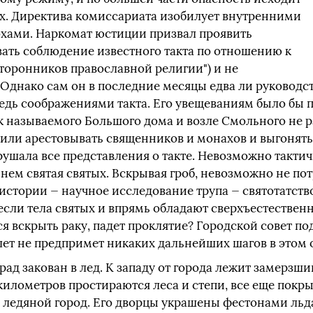
ых. Директива комиссариата изобилует внутренними
хами. Наркомат юстиции призвал проявить
вать соблюдение известного такта по отношению к
торонников православной религии") и не
Однако сам он в последние месяцы едва ли руководст
едь соображениями такта. Его увещеваниям было бы п
ак называемого Большого дома и возле Смольного не 
тили арестовывать священников и монахов и выгонять
арушала все представления о такте. Невозможно тактич
 нем святая святых. Вскрывая гроб, невозможно не п
истории — научное исследование трупа — святотатство
, если тела святых и впрямь обладают сверхъестествен
ся вскрыть раку, падет проклятие? Городской совет по
 лет не предпримет никаких дальнейших шагов в этом
град закован в лед. К западу от города лежит замерзш
 километров простираются леса и степи, все еще покр
в ледяной город. Его дворцы украшены фестонами льд