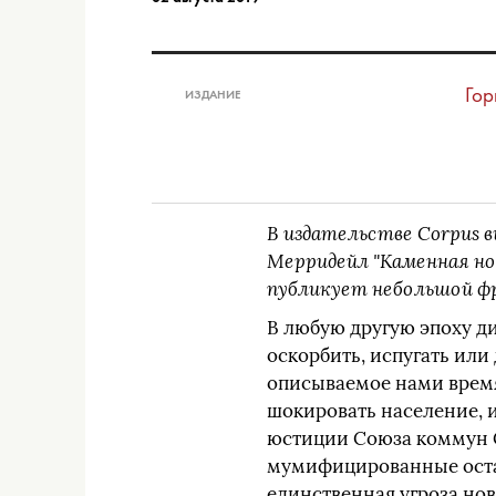
Гор
ИЗДАНИЕ
В издательстве Corpus 
Мерридейл "Каменная ноч
публикует небольшой ф
В любую другую эпоху ди
оскорбить, испугать или
описываемое нами время 
шокировать население, и
юстиции Союза коммун С
мумифицированные останк
единственная угроза нов