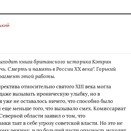
ький
выходит книга британского историка Кэтрин
ь. Смерть и память в России XX века". Горький
рагмент этой работы.
ректива относительно святого XIII века могла
 даже вызывать ироническую улыбку, но в
уже не оставалось ничего, что способно было
 еще меньше того, что вызывало смех. Комиссариат
еверной области заявил о том, что
и таят в себе угрозу советской власти. Но это не
ому режиму, и по большей части опасность исходит