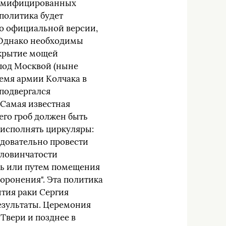
 мумифицированных
политика будет
По официальной версии,
. Однако необходимы
скрытие мощей
под Москвой (ныне
ремя армии Колчака в
 подвергался
 Самая известная
его гроб должен быть
 исполнять циркуляры:
довательно провести
оловинчатости
ть или путем помещения
оронения". Эта политика
ытия раки Сергия
результаты. Церемония
 Твери и позднее в