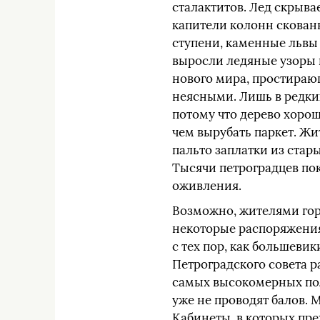
сталактитов. Лед скрыва
капители колонн скова
ступени, каменные львы 
выросли ледяные узоры 
нового мира, простираю
неясными. Лишь в редких
потому что дерево хоро
чем вырубать паркет. Жи
пальто заплатки из стар
Тысячи петроградцев по
оживления.
Возможно, жителями горо
некоторые распоряжения
с тех пор, как большеви
Петроградского совета р
самых высокомерных пол
уже не проводят балов. 
Кабинеты, в которых пре