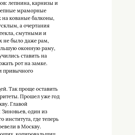
ов: лепнина, карнизы и
олепные мраморные
х на кованые балконы,
усклым, а очертания
текла, смутными и
х не было даже рам,
ольшую оконную раму,
учились ставить на
ржать рот на замке.
 и привычного
ей. Так проще оставить
ритеты. Прошел уже год
кву. Главой
 Зиновьев, один из
 института, где теперь
ревели в Москву.
ующих, копировальщиц,