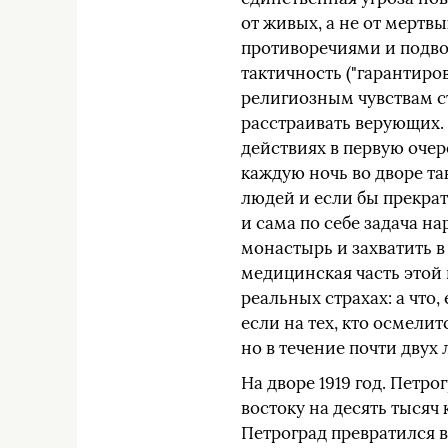
от живых, а не от мертв
противоречиями и подво
тактичность ("гарантиро
религиозным чувствам с
расстраивать верующих. 
действиях в первую очер
каждую ночь во дворе т
людей и если бы прекра
и сама по себе задача н
монастырь и захватить в
медицинская часть этой 
реальных страхах: а что
если на тех, кто осмелит
но в течение почти двух
На дворе 1919 год. Петро
востоку на десять тысяч
Петроград превратился 