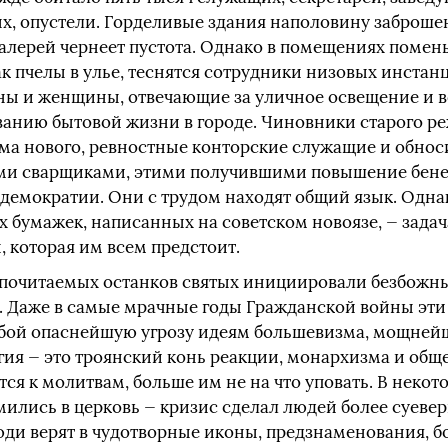
х, опустели. Горделивые здания наполовину заброшен
галерей чернеет пустота. Однако в помещениях помен
как пчелы в улье, теснятся сотрудники низовых инста
ы и женщины, отвечающие за уличное освещение и в
анию бытовой жизни в городе. Чиновники старого ре
ма нового, ревностные конторские служащие и обнос
ими сварщиками, этими получившими повышение бе
 демократии. Они с трудом находят общий язык. Одна
 бумажек, написанных на советском новоязе, — задач
 которая им всем предстоит.
почитаемых останков святых инициировали безбожн
. Даже в самые мрачные годы Гражданской войны эти
обой опаснейшую угрозу идеям большевизма, мощнейш
гия — это троянский конь реакции, монархизма и общ
я к молитвам, больше им не на что уповать. В некот
ились в церковь — кризис сделал людей более суеве
люди верят в чудотворные иконы, предзнаменования, 