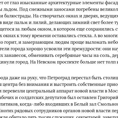
ет от глаз изысканные архитектурные элементы фасад
ны льдом. Под снежными заносами погребены велик
и балюстрады. На створчатых окнах и дверях, ведущи
в виде пальм и лилий, делающих зимний свет более т
щегося за любым окном, в котором еще сохранились с
 окнах к тому времени оставались стекла. А во многи
шо горит, и замерзающим людям проще выломать неб
тели города хорошо усвоили эти премудрости: они на
ых занавесок, обменивать серебряные часы на соль, де
кинули город. На Невском проспекте больше нет толп
да даже на руку, что Петроград перестал быть столиц
 центра без внимания и выстроить собственные прио
ки перевезли центральный аппарат новой власти в Мос
абочих и солдатских депутатов был оставлен Григорий
итиков, когда-либо входивших в Белый зал Смольного
Многих рядовых сотрудников органов новой власти пе
жде обитало пять тысяч служащих, секретарей, завед