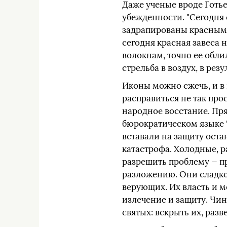
Даже ученые вроде Готь
убежденности. "Сегодня 
задрапированы красным, 
сегодня красная завеса 
волокнам, точно ее обли
стрельба в воздух, в резу
Иконы можно сжечь, и в 
расправиться не так про
народное восстание. Пря
бюрократическом языке 
вставали на защиту оста
катастрофа. Холодные, р
разрешить проблему — пр
разложению. Они сладко
верующих. Их власть и м
излечение и защиту. Чи
святых: вскрыть их, разв