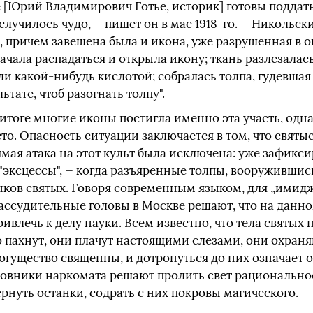
е [Юрий Владимирович Готье, историк] готовы поддат
случилось чудо, — пишет он в мае 1918-го. — Никольск
причем завешена была и икона, уже разрушенная в о
начала распадаться и открыла икону; ткань разлезалас
ли какой-нибудь кислотой; собралась толпа, гудевшая 
льтате, чтоб разогнать толпу".
итоге многие иконы постигла именно эта участь, одн
сто. Опасность ситуации заключается в том, что свят
мая атака на этот культ была исключена: уже зафикс
"эксцессы", — когда разъяренные толпы, вооружившис
нков святых. Говоря современным языком, для „имидж
ассудительные головы в Москве решают, что на данн
ивлечь к делу науки. Всем известно, что тела святых
 пахнут, они плачут настоящими слезами, они охраня
огущество священны, и дотронуться до них означает 
новники наркомата решают пролить свет рационально
ернуть останки, содрать с них покровы магического.