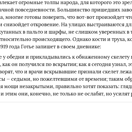
влекает огромные толпы народа, для которого это зре
рачной повседневности. Большинство пришедших за
а, многие готовы поверить, что вот-вот произойдет чт
ли снизойдет откровение. На улицах выстраиваются д
утанных в пальто и шарфы, не слишком уверенных в т
тносительно происходящего. Однако кости и труха, к
1919 года Готье запишет в своем дневнике:
е у обедни и прикладывались к обнаженному скелету 
, как он получился по вскрытии; как я сегодня узнал, э
ворят, что и врачи вскрывавшие признали скелет лежа
ы — седыми, но пожелтевшими от времени; таким об
яя мощи незакрытыми, правильно хотят показать: гля
ь, и этим они, конечно, не только не ослабят, но усиля