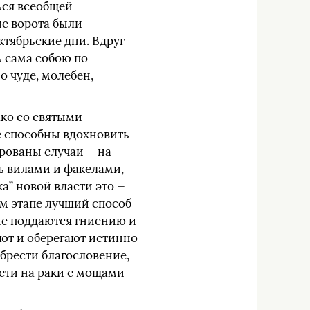
ься всеобщей
ие ворота были
ктябрьские дни. Вдруг
ь сама собою по
о чуде, молебен,
ако со святыми
ые способны вдохновить
ированы случаи — на
ь вилами и факелами,
а” новой власти это —
ом этапе лучший способ
 не поддаются гниению и
ют и оберегают истинно
обрести благословение,
сти на раки с мощами