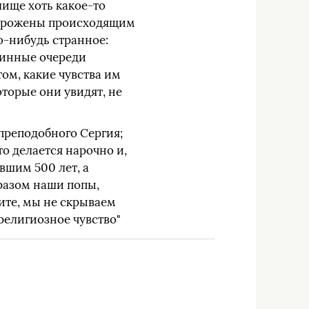
лище хоть какое-то
ворожены происходящим
о-нибудь странное:
линные очереди
ом, какие чувства им
оторые они увидят, не
преподобного Сергия;
то делается нарочно и,
вшим 500 лет, а
разом наши попы,
дите, мы не скрываем
т религиозное чувство"