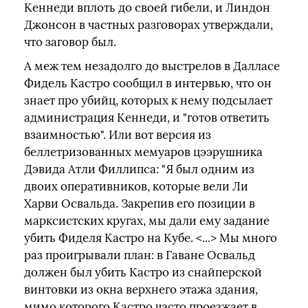
Кеннеди вплоть до своей гибели, и Линдон
Джонсон в частных разговорах утверждали,
что заговор был.
А меж тем незадолго до выстрелов в Далласе
Фидель Кастро сообщил в интервью, что он
знает про убийц, которых к нему подсылает
администрация Кеннеди, и "готов ответить
взаимностью". Или вот версия из
беллетризованных мемуаров цээрушника
Дэвида Атли Филлипса: "Я был одним из
двоих оперативников, которые вели Ли
Харви Освальда. Закрепив его позиции в
марксистских кругах, мы дали ему задание
убить Фиделя Кастро на Кубе. <...> Мы много
раз проигрывали план: в Гаване Освальд
должен был убить Кастро из снайперской
винтовки из окна верхнего этажа здания,
мимо которого Кастро часто проезжает в