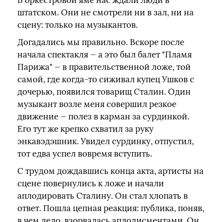
В оркестровой яме нас ждали люди в
штатском. Они не смотрели ни в зал, ни на
сцену: только на музыкантов.
Догадались мы правильно. Вскоре после
начала спектакля — а это был балет "Пламя
Парижа" — в правительственной ложе, той
самой, где когда-то сиживал купец Ушков с
дочерью, появился товарищ Сталин. Один
музыкант возле меня совершил резкое
движение — полез в карман за сурдинкой.
Его тут же крепко схватил за руку
энкавэдэшник. Увидел сурдинку, отпустил,
тот едва успел вовремя вступить.
С трудом дождавшись конца акта, артисты на
сцене повернулись к ложе и начали
аплодировать Сталину. Он стал хлопать в
ответ. Пошла цепная реакция: публика, поняв,
в чем дело, взорвалась аплодисментами. Он