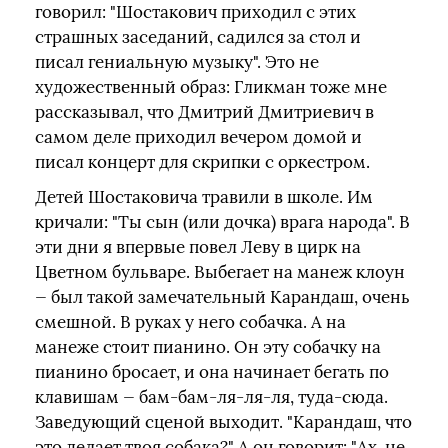
говорил: "Шостакович приходил с этих
страшных заседаний, садился за стол и
писал гениальную музыку". Это не
художественный образ: Гликман тоже мне
рассказывал, что Дмитрий Дмитриевич в
самом деле приходил вечером домой и
писал концерт для скрипки с оркестром.
Детей Шостаковича травили в школе. Им
кричали: "Ты сын (или дочка) врага народа". В
эти дни я впервые повел Леву в цирк на
Цветном бульваре. Выбегает на манеж клоун
— был такой замечательный Карандаш, очень
смешной. В руках у него собачка. А на
манеже стоит пианино. Он эту собачку на
пианино бросает, и она начинает бегать по
клавишам — бам-бам-ля-ля-ля, туда-сюда.
Заведующий сценой выходит. "Карандаш, что
это делает твоя собака?" А он говорит: "Ах, не