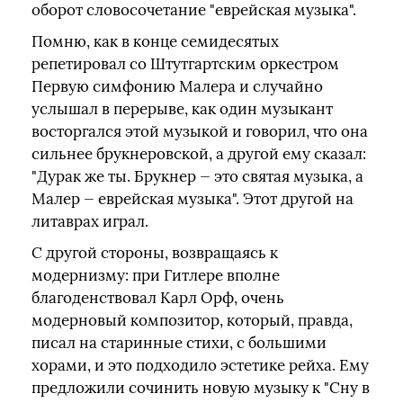
оборот словосочетание "еврейская музыка".
Помню, как в конце семидесятых
репетировал со Штутгартским оркестром
Первую симфонию Малера и случайно
услышал в перерыве, как один музыкант
восторгался этой музыкой и говорил, что она
сильнее брукнеровской, а другой ему сказал:
"Дурак же ты. Брукнер — это святая музыка, а
Малер — еврейская музыка". Этот другой на
литаврах играл.
С другой стороны, возвращаясь к
модернизму: при Гитлере вполне
благоденствовал Карл Орф, очень
модерновый композитор, который, правда,
писал на старинные стихи, с большими
хорами, и это подходило эстетике рейха. Ему
предложили сочинить новую музыку к "Сну в