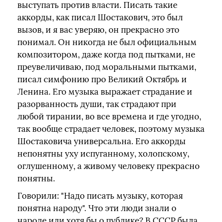
выступать против власти. Писать такие
аккорды, как писал Шостакович, это был
вызов, и я вас уверяю, он прекрасно это
понимал. Он никогда не был официальным
композитором, даже когда под пытками, не
преувеличиваю, под моральными пытками,
писал симфонию про Великий Октябрь и
Ленина. Его музыка выражает страдание и
разорванность души, так страдают при
любой тирании, во все времена и где угодно,
так вообще страдает человек, поэтому музыка
Шостаковича универсальна. Его аккорды
непонятны уху испуганному, холопскому,
оглушенному, а живому человеку прекрасно
понятны.
Говорили: "Надо писать музыку, которая
понятна народу". Что эти люди знали о
народе или хотя бы о публике? В СССР была