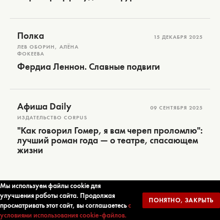
Полка
15 ДЕКАБРЯ 2025
ЛЕВ ОБОРИН, АЛЁНА
ФОКЕЕВА
Фердиа Леннон. Славные подвиги
Афиша Daily
09 СЕНТЯБРЯ 2025
ИЗДАТЕЛЬСТВО CORPUS
"Как говорил Гомер, я вам череп проломлю":
лучший роман года — о театре, спасающем
жизни
Мы используем файлы cookie для
улучшения работы сайта. Продолжая
ПОНЯТНО, ЗАКРЫТЬ
ПОДПИСАТЬСЯ НА НОВОСТИ
просматривать этот сайт, вы соглашаетесь
с
условиями использования cookie-файлов.
Только самая важная информация о новинках и