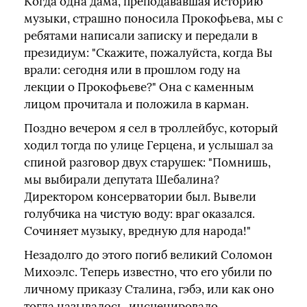
Когда одна дама, преподававшая историю
музыки, страшно поносила Прокофьева, мы с
ребятами написали записку и передали в
президиум: "Скажите, пожалуйста, когда Вы
врали: сегодня или в прошлом году на
лекции о Прокофьеве?" Она с каменным
лицом прочитала и положила в карман.
Поздно вечером я сел в троллейбус, который
ходил тогда по улице Герцена, и услышал за
спиной разговор двух старушек: "Помнишь,
мы выбирали депутата Шебалина?
Директором консерватории был. Вывели
голубчика на чистую воду: враг оказался.
Сочиняет музыку, вредную для народа!"
Незадолго до этого погиб великий Соломон
Михоэлс. Теперь известно, что его убили по
личному приказу Сталина, гэбэ, или как оно
тогда называлось, инсценировало