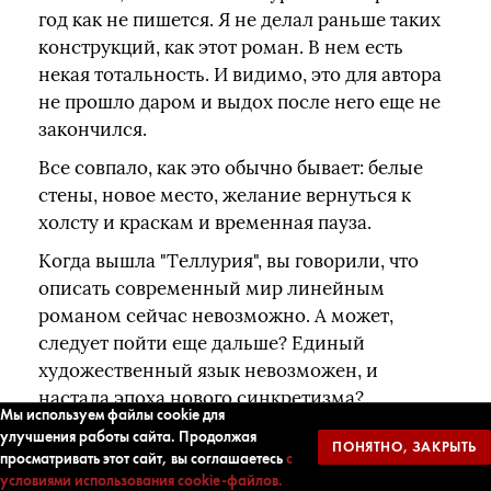
год как не пишется. Я не делал раньше таких
конструкций, как этот роман. В нем есть
некая тотальность. И видимо, это для автора
не прошло даром и выдох после него еще не
закончился.
Все совпало, как это обычно бывает: белые
стены, новое место, желание вернуться к
холсту и краскам и временная пауза.
Когда вышла "Теллурия", вы говорили, что
описать современный мир линейным
романом сейчас невозможно. А может,
следует пойти еще дальше? Единый
художественный язык невозможен, и
настала эпоха нового синкретизма?
Мы используем файлы cookie для
Gesamtkunstwerk? А это ведь уже случилось.
улучшения работы сайта. Продолжая
ПОНЯТНО, ЗАКРЫТЬ
просматривать этот сайт, вы соглашаетесь
с
Если взять современное искусство, то
условиями использования cookie-файлов.