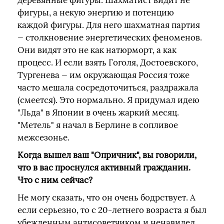
деревянные фигуры. Шахматист видит не
фигуры, а некую энергию и потенцию
каждой фигуры. Для него шахматная партия
— столкновение энергетических феноменов.
Они видят это не как натюрморт, а как
процесс. И если взять Гоголя, Достоевского,
Тургенева — им окружающая Россия тоже
часто мешала сосредоточиться, раздражала
(смеется). Это нормально. Я придумал идею
"Льда" в Японии в очень жаркий месяц.
"Метель" я начал в Берлине в сопливое
межсезонье.
Когда вышел ваш "Опричник", вы говорили,
что в вас проснулся активный гражданин.
Что с ним сейчас?
Не могу сказать, что он очень бодрствует. А
если серьезно, то с 20-летнего возраста я был
убежденным антисоветчиком и ненавидел