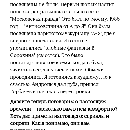
посвящены не были. Первый шок их настиг
попозже, когда вышла статья в газете
"Московская правда". Это был, по-моему, 1985
год — "Антисоветчина от А до Я". Она была
посвящена парижскому журналу "А-Я", где я
впервые напечатался. И в статье
упоминались "злобные фантазии В.
Сорокина" (смеется). Это было
постандроповское время, когда гэбуха,
зачистив все, занялась и нами. Обыски
проводились. Я готовился к худшему. Но к
счастью, Андропыч дал дуба, пришел
Горбачев и началась перестройка.
Давайте теперь поговорим о настоящем
времени — насколько вам в нем комфортно?
Есть две приметы настоящего: сериалы и
соцсети. Как я понимаю, они вам