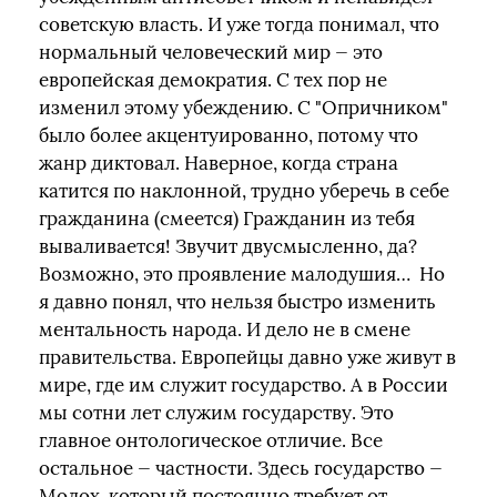
советскую власть. И уже тогда понимал, что
нормальный человеческий мир — это
европейская демократия. С тех пор не
изменил этому убеждению. С "Опричником"
было более акцентуированно, потому что
жанр диктовал. Наверное, когда страна
катится по наклонной, трудно уберечь в себе
гражданина (смеется) Гражданин из тебя
вываливается! Звучит двусмысленно, да?
Возможно, это проявление малодушия… Но
я давно понял, что нельзя быстро изменить
ментальность народа. И дело не в смене
правительства. Европейцы давно уже живут в
мире, где им служит государство. А в России
мы сотни лет служим государству. Это
главное онтологическое отличие. Все
остальное — частности. Здесь государство —
Молох, который постоянно требует от