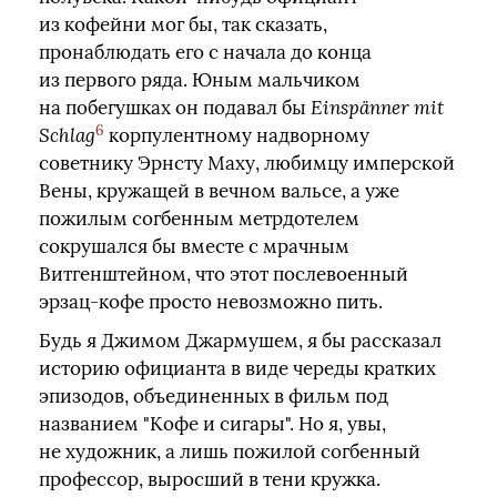
из кофейни мог бы, так сказать,
пронаблюдать его с начала до конца
из первого ряда. Юным мальчиком
на побегушках он подавал бы
Einspänner mit
6
Schlag
корпулентному надворному
советнику Эрнсту Маху, любимцу имперской
Вены, кружащей в вечном вальсе, а уже
пожилым согбенным метрдотелем
сокрушался бы вместе с мрачным
Витгенштейном, что этот послевоенный
эрзац-кофе просто невозможно пить.
Будь я Джимом Джармушем, я бы рассказал
историю официанта в виде череды кратких
эпизодов, объединенных в фильм под
названием "Кофе и сигары". Но я, увы,
не художник, а лишь пожилой согбенный
профессор, выросший в тени кружка.