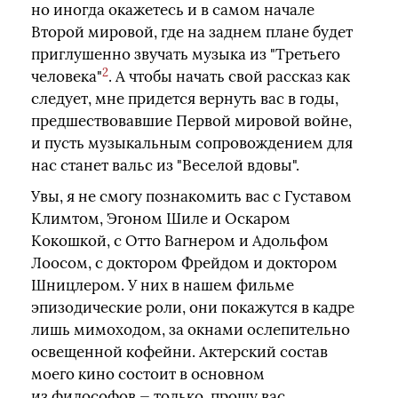
но иногда окажетесь и в самом начале
Второй мировой, где на заднем плане будет
приглушенно звучать музыка из "Третьего
2
человека"
. А чтобы начать свой рассказ как
следует, мне придется вернуть вас в годы,
предшествовавшие Первой мировой войне,
и пусть музыкальным сопровождением для
нас станет вальс из "Веселой вдовы".
Увы, я не смогу познакомить вас с Густавом
Климтом, Эгоном Шиле и Оскаром
Кокошкой, с Отто Вагнером и Адольфом
Лоосом, с доктором Фрейдом и доктором
Шницлером. У них в нашем фильме
эпизодические роли, они покажутся в кадре
лишь мимоходом, за окнами ослепительно
освещенной кофейни. Актерский состав
моего кино состоит в основном
из философов — только, прошу вас,