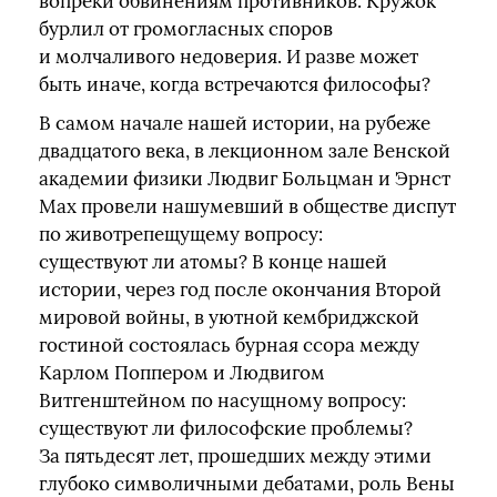
вопреки обвинениям противников. Кружок
бурлил от громогласных споров
и молчаливого недоверия. И разве может
быть иначе, когда встречаются философы?
В самом начале нашей истории, на рубеже
двадцатого века, в лекционном зале Венской
академии физики Людвиг Больцман и Эрнст
Мах провели нашумевший в обществе диспут
по животрепещущему вопросу:
существуют ли атомы? В конце нашей
истории, через год после окончания Второй
мировой войны, в уютной кембриджской
гостиной состоялась бурная ссора между
Карлом Поппером и Людвигом
Витгенштейном по насущному вопросу:
существуют ли философские проблемы?
За пятьдесят лет, прошедших между этими
глубоко символичными дебатами, роль Вены