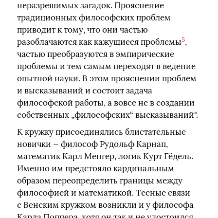
неразрешимых загадок. Прояснение
традиционных философских проблем
приводит к тому, что они частью
5
разоблачаются как кажущиеся проблемы
,
частью преобразуются в эмпирические
проблемы и тем самым переходят в ведение
опытной науки. В этом прояснении проблем
и высказываний и состоит задача
философской работы, а вовсе не в создании
собственных „философских“ высказываний".
К кружку присоединялись блистательные
новички — философ Рудольф Карнап,
математик Карл Менгер, логик Курт Гёдель.
Именно им предстояло кардинальным
образом переопределить границы между
философией и математикой. Тесные связи
с Венским кружком возникли и у философа
Карла Поппера, хотя он так и не удостоился