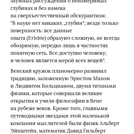
заумных рассуждений о неизмеримых
глубинах и без намека
на сверхъестественный обскурантизм:
"В науке нет никаких „глубин“; везде только
поверхность: все данные
опыта
(Erlebte)
образуют сложную, не всегда
обозримую, нередко лишь в частностях
понятную сеть. Все доступно человеку;
и человек является мерой всех вещей".
Венский кружок планомерно развивал
традицию, заложенную Эрнстом Махом
и Людвигом Больцманом, двумя титанами
физики, которые совершали великие
открытия и учили философии в Вене
на рубеже веков. Кроме того, главными
путеводными звездами этой маленькой
компании мыслителей были физик Альберт
Эйнштейн, математик Давид Гильберт