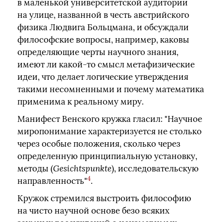
в маленькой университетской аудитории
на улице, названной в честь австрийского
физика Людвига Больцмана, и обсуждали
философские вопросы, например, каковы
определяющие черты научного знания,
имеют ли какой‑то смысл метафизические
идеи, что делает логические утверждения
такими несомненными и почему математика
применима к реальному миру.
Манифест Венского кружка гласил: "Научное
миропонимание характеризуется не столько
через особые положения, сколько через
определенную принципиальную установку,
методы (
Gesichtspunkte
), исследовательскую
4
направленность"
.
Кружок стремился выстроить философию
на чисто научной основе безо всяких