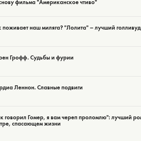
снову фильма "Американское чтиво"
 поживает наш миляга? "Лолита" – лучший голливу
рен Грофф. Судьбы и фурии
рдиа Леннон. Славные подвиги
к говорил Гомер, я вам череп проломлю": лучший ро
атре, спасающем жизни