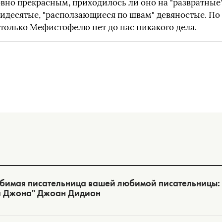
вно прекрасным, приходилось ли оно на "развратные
идесятые, "расползающиеся по швам" девяностые. По
 только Мефистофелю нет до нас никакого дела.
бимая писательница вашей любимой писательницы:
я Джона" Джоан Дидион