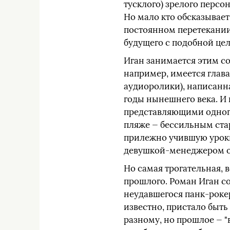
тусклого) зрелого персо
Но мало кто обсказывает
постоянном перетекании
будущего с подобной це
Иган занимается этим со
например, имеется глава
аудиоролики), написанна
годы нынешнего века. И 
представляющими одного
пляже — бессильным ста
прилежно учившую уроки
девушкой-менеджером о
Но самая трогательная, в
прошлого. Роман Иган со
неудавшегося панк-рокер
известно, пристало быт
разному, но прошлое — "