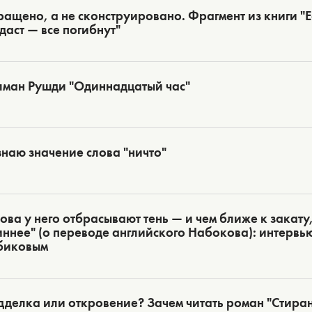
ащено, а не сконструировано. Фрагмент из книги "Ес
даст — все погибнут"
лман Рушди "Одиннадцатый час"
знаю значение слова "ничто"
ова у него отбрасывают тень — и чем ближе к закату,
ннее" (о переводе английского Набокова): интервь
биковым
делка или откровение? Зачем читать роман "Стиран