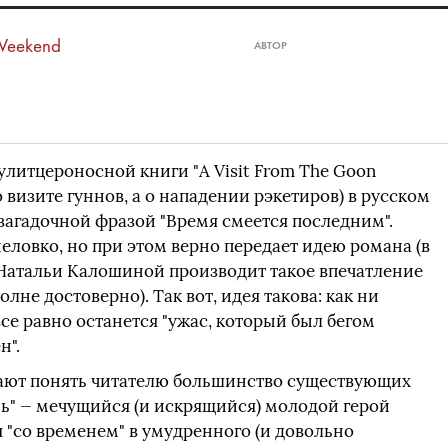
Weekend
АВТОР
улитцероносной книги "А Visit From The Goon
 о визите гуннов, а о нападении рэкетиров) в русском
 загадочной фразой "Время смеется последним".
неловко, но при этом верно передает идею романа (в
 Натальи Калошиной производит такое впечатление
олне достоверно). Так вот, идея такова: как ни
се равно останется "ужас, который был бегом
н".
 дают понять читателю большинство существующих
ь" — мечущийся (и искрящийся) молодой герой
 "со временем" в умудренного (и довольно