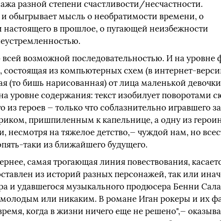
нажа разной степени счастливости/несчастности.
 и обыгрывает мысль о необратимости времени, о
 настоящего в прошлое, о пугающей неизбежности
леустремленностью.
 всей возможной последовательностью. И на уровне ф
, состоящая из компьютерных схем (в интернет-верс
я (то бишь нарисованная) от лица маленькой девочки
на уровне содержания: текст изобилует поворотами с
 из героев — только что соблазнительно игравшего 
риком, пришпиленным к капельнице, а одну из героин
, несмотря на тяжелое детство,— чуждой нам, но все
пять-таки из ближайшего будущего.
ернее, самая трогающая линия повествования, касается
ставлен из историй разных персонажей, так или инач
а и удавшегося музыкального продюсера Бенни Салаз
ь молодым или никаким. В романе Иган рокеры и их ф
время, когда в жизни ничего еще не решено",— оказыв