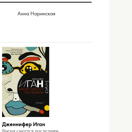
Анна Наринская
Дженнифер Иган
Время смеется последним