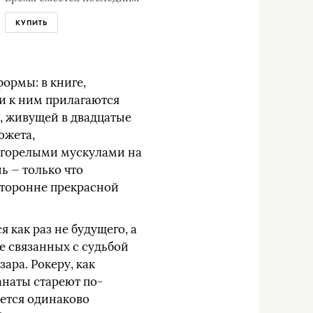
КУПИТЬ
ормы: в книге,
ии к ним прилагаются
, живущей в двадцатые
южета,
загорелыми мускулами на
ь — только что
сторонне прекрасной
 как раз не будущего, а
е связанных с судьбой
ара. Рокеру, как
анаты стареют по-
ается одинаково