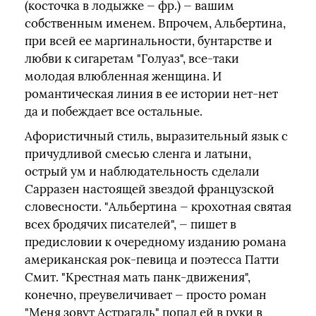
(косточка в лодыжке — фр.) — вашим
собственным именем. Впрочем, Альбертина,
при всей ее маргинальности, бунтарстве и
любви к сигаретам "Голуаз", все-таки
молодая влюбленная женщина. И
романтическая линия в ее истории нет-нет
да и побеждает все остальные.
Афористичный стиль, выразительный язык с
причудливой смесью сленга и латыни,
острый ум и наблюдательность сделали
Сарразен настоящей звездой французской
словесности. "Альбертина — крохотная святая
всех бродячих писателей", — пишет в
предисловии к очередному изданию романа
американская рок-певица и поэтесса Патти
Смит. "Крестная мать панк-движения",
конечно, преувеличивает — просто роман
"Меня зовут Астрагаль" попал ей в руки в