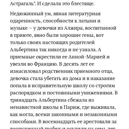
Астрагаль". И сделала это блестяще.
Недюжинный ум, явная литературная
одаренность, способности к латыни и
музыке — у девочки из Алжира, воспитанной
в приюте, явно были хорошие гены, вот
только своих настоящих родителей
Альбертина так никогда и не узнала. А
приемные окрестили ее Анной-Марией и
увезли во Францию. В десять лет ее
изнасиловал родственник приемного отца,
девочка стала убегать из дома и в наказание
попала в исправительную школу со строгим
распорядком и постоянными унижениями. В
тринадцать Альбертина сбежала из
ненавистной школы в Париж, где выживала,
как могла, всеми законными и незаконными
способами. В восемнадцать ее арестовали за
вооруженный грабеж и осудили на семь лет.