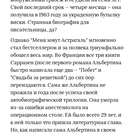
Свой последний срок — четыре месяца — она
получила в 1963 году за украденную бутылку
виски. Странная биография для
писательницы, да?
Однако "Меня зовут Астрагаль" мгновенно
стал бестселлером и за полвека триумфально
обошел весь мир. Во Франции все три книги
Сарразен (после первого романа Альбертина
быстро написала еще два — "Побег" и
"Свадьба за решеткой") до сих пор
переиздаются. Сама же Альбертина не
прожила и года после успеха своей
автобиографической трилогии. Она умерла
из-за ошибки анестезиолога на
операционном столе. Ей было всего 29 лет, и
к ней только что пришла литературная слава.
Но, как написала сама Альбертина в своем