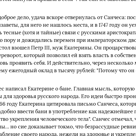
оброе дело, удача вскоре отвернулась от Санчеса: по
аветы, для него не нашлось места, и в 1747 году он у
тесные (хотя и тайные) связи с русскими аристократа
 пору и дожидались перемен при императорском дворе
стол взошел Петр III, муж Екатерины. Он процарствова
реворот, который позволил ей взять власть в собстве
вь проявить себя. И действительно, через несколько
му ежегодный оклад в тысячу рублей: "Потому что он
ес написал Екатерине о бане. Главная мысль, которую 
 для здоровья русского народа. Его идеи быстро про
766 году Екатерина цитировала письмо Санчеса, котор
адобно ввести бани в употребление как надежнейшее 
тво укрепления человеческого тела". Санчес отмечал, 
ны… но сие доказывает токмо, что безрассудные ревн
бление своего народа, нежели на здоровье и укрепле