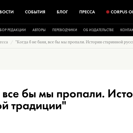
ВОСТИ
СОБЫТИЯ
БЛОГ
ПРЕССА
CORPUS O
БОР РЕДАКЦИИ
АВТОРЫ
ПЕРЕВОДЧИКИ
ОБ ИЗДАТЕЛЬСТВЕ
КОНТА
есса
"Когда б не баня, все бы мы пропали. История старинной рус
, все бы мы пропали. Ист
ой традиции"