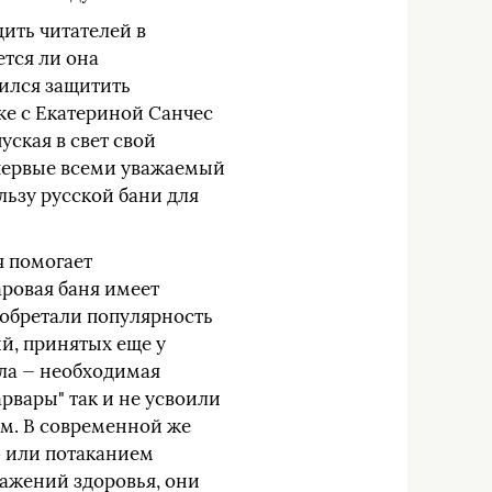
дить читателей в
ется ли она
мился защитить
ке с Екатериной Санчес
ская в свет свой
 Впервые всеми уважаемый
ьзу русской бани для
я помогает
аровая баня имеет
 обретали популярность
й, принятых еще у
ела — необходимая
рвары" так и не усвоили
ом. В современной же
ю или потаканием
ражений здоровья, они