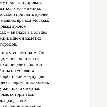
ему пропагандировать
аться к его мнению.
просьбой прислать врачей
м лечащим врачом Москвы.
первым врачом
ах — вначале в Польше,
рмии. Еще он заметил,
 городов.
венным советником. Он
це, — нефролитиаз —
но определить болезнь
 Анны он успешно
-Цербстской — будущей
нцесса серьезно заболела.
ду жизнью и смертью
нарыв, который был
 [sic]; я его
восхищение и доверие