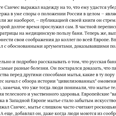
ге Санчес выражал надежду на то, что ему удастся убе
ержа в уме споры о положении России в целом — явля
ли же наоборот, — публикацией своей книги он стре
орой долгое время прослужил сам. В частной перепис
атрицы на медицинскую пользу бани. Теперь же, выпу
донести свои соображения до коллег по всей Европе.
ал с обоснованными аргументами, доказывавшими пол
льно и подробно рассказывать о том, что русская бан
самые разные болезни. Он постарался доказать, что п
тва перед другими способами мытья, какие в ту пору
ес начал с обзора истории "цивилизованных" омовени
, замечая, что уже тогда люди понимали, что мытье т
я телесного и умственного здоровья. Европейские "ва
века в Западной Европе мытье стало забытым искусств
лжал Санчес, мытье слишком часто считают роскошь
А еще, добавлял он, даже когда люди моются из сооб