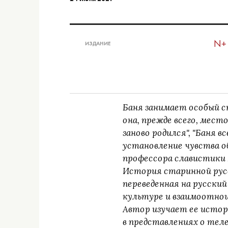
N+
ИЗДАНИЕ
Баня занимает особый с
она, прежде всего, мест
заново родился", "Баня в
установление чувства о
профессора славистики И
История старинной русс
переведенная на русски
культуре и взаимоотнош
Автор изучает ее истор
в представлениях о тел