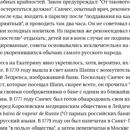
обных крайностей. Закон предупреждал: "От таковог
остерегаться должно". Санчес, опытный врач, реком
 после еды, входить в парилку после "поддавания на к
приятный", и проводить там два часа. Он не советовал 
 ни холодных напитков. Из парилки же рекомендовал
 постелю" отдыхать; детей ни в коем случае не подним
цированные, советы основывались исключительно на 
но укоренившихся обычаях самого русского народа.
чеса на Екатерину явно укрепилось, хотя, вероятно, 
е. В 1770 году вышла в свет книга Шаппа с возмутит
ой Лепренса, изображавшей баню. Поскольку Санчес и
ст, которые посещал Шапп, скорее всего, он прочитал 
лся своими соображениями о бане с одним из ближай
м. В 1777 году Санчес был готов обнародовать свои вз
перед Королевским медицинским обществом в Лейдене
es bains de vapeur de Russie
("О парных российских банях"
усский языки. В 1779 году он был напечатан в Санкт-П
 "в пользу общества", а затем перепечатан в Москве в