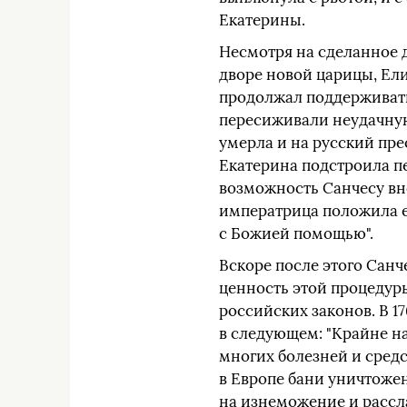
Екатерины.
Несмотря на сделанное д
дворе новой царицы, Елиз
продолжал поддерживать 
пересиживали неудачную
умерла и на русский пре
Екатерина подстроила пе
возможность Санчесу вно
императрица положила е
с Божией помощью".
Вскоре после этого Санч
ценность этой процедуры
российских законов. В 1
в следующем: "Крайне н
многих болезней и средс
в Европе бани уничтоже
на изнеможение и рассла