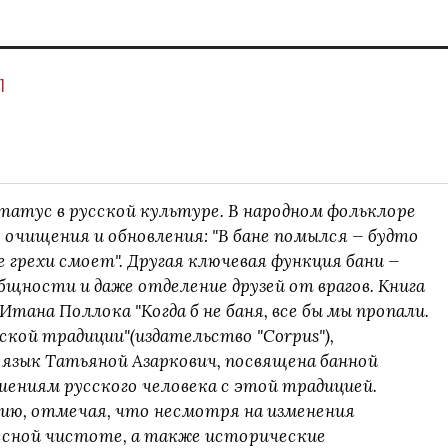
1
татус в русской культуре. В народном фольклоре
о очищения и обновления: "В бане помылся — будто
се грехи смоет". Другая ключевая функция бани —
бщности и даже отделение друзей от врагов. Книга
тана Поллока "Когда б не баня, все бы мы пропали.
кой традиции"(издательство "Corpus"),
й язык Татьяной Азаркович, посвящена банной
ениям русского человека с этой традицией.
ию, отмечая, что несмотря на изменения
есной чистоте, а также исторические