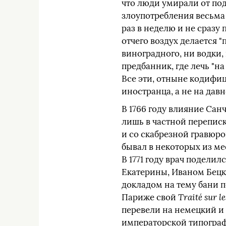
что люди умирали от под
злоупотребления весьма 
раз в неделю и не сразу
отчего воздух делается "
виноградного, ни водки,
предбанник, где лечь "на
Все эти, отныне кодифи
иностранца, а не на дав
В 1766 году влияние Сан
лишь в частной переписк
и со скабрезной гравюр
бывал в некоторых из ме
В 1771 году врач подели
Екатерины, Иваном Бецки
докладом на тему бани 
Париже свой
Traité sur l
перевели на немецкий и р
императорской типографии