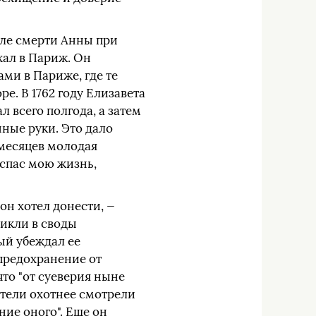
сле смерти Анны при
ехал в Париж. Он
ми в Париже, где те
. В 1762 году Елизавета
л всего полгода, а затем
нные руки. Это дало
 месяцев молодая
 спас мою жизнь,
он хотел донести, —
никли в своды
ый убеждал ее
предохранение от
что "от суеверия ныне
ители охотнее смотрели
ние оного". Еще он