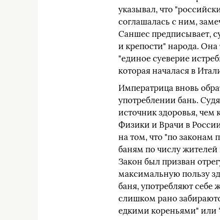
указывал, что "российск
соглашалась с ним, заме
Саншес предписывает, с
и крепости" народа. Она
"единое суеверие истреб
которая началася в Итали
Императрица вновь обра
употреблении бань. Судя
источник здоровья, чем 
Физики и Врачи в России
на том, что "по законам
баням по числу жителей 
Закон был призван отре
максимальную пользу здо
баня, употребляют себе ж
слишком рано забираютс
едкими кореньями" или "