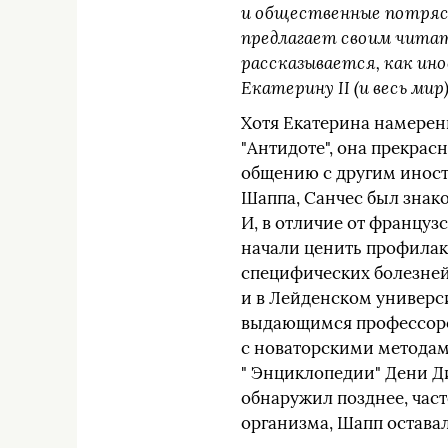
и общественные потрясен
предлагает своим чита
рассказывается, как ин
Екатерину II (и весь мир)
Хотя Екатерина намерен
"Антидоте", она прекрасн
общению с другим иност
Шаппа, Санчес был зна
И, в отличие от француз
начали ценить профилак
специфических болезней.
и в Лейденском универси
выдающимся профессором
с новаторскими методам
" Энциклопедии" Дени Ди
обнаружил позднее, част
организма, Шапп оставал