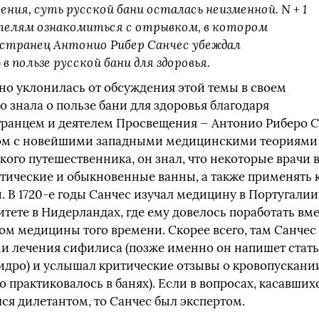
ия, суть русской бани осталась неизменной. N + 1
телям ознакомиться с отрывком, в котором
остранец Антонио Рибер Санчес убеждал
 в пользе русской бани для здоровья.
но уклонилась от обсуждения этой темы в своем
о знала о пользе бани для здоровья благодаря
ранцем и деятелем Просвещения — Антонио Риберо Са
ком с новейшими западными медицинскими теориями 
ского путешественника, он знал, что некоторые врачи 
тические и обыкновенные ванны, а также применять 
 В 1720-е годы Санчес изучал медицину в Португалии
тете в Нидерландах, где ему довелось поработать вме
 медицины того времени. Скорее всего, там Санчес
и лечения сифилиса (позже именно он напишет статью
дро) и услышал критические отзывы о кровопускании 
о практиковалось в банях). Если в вопросах, касавших
ся дилетантом, то Санчес был экспертом.