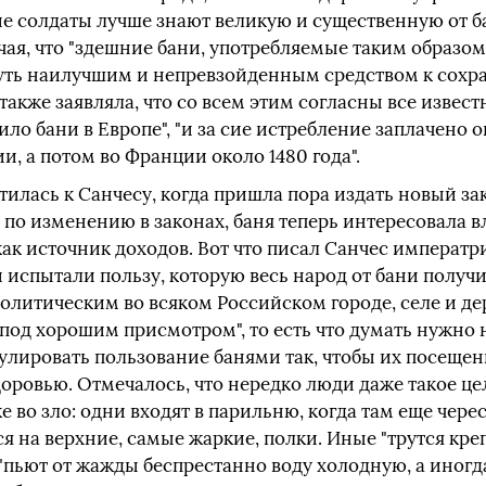
ие солдаты лучше знают великую и существенную от б
чая, что "здешние бани, употребляемые таким образом
уть наилучшим и непревзойденным средством к сохр
 также заявляла, что со всем этим согласны все извес
ило бани в Европе", "и за сие истребление заплачено
и, а потом во Франции около 1480 года".
тилась к Санчесу, когда пришла пора издать новый з
 по изменению в законах, баня теперь интересовала в
как источник доходов. Вот что писал Санчес императри
 испытали пользу, которую весь народ от бани получи
 политическим во всяком Российском городе, селе и д
под хорошим присмотром", то есть что думать нужно 
гулировать пользование банями так, чтобы их посеще
ровью. Отмечалось, что нередко люди даже такое цел
е во зло: одни входят в парильню, когда там еще черес
я на верхние, самые жаркие, полки. Иные "трутся кр
пьют от жажды беспрестанно воду холодную, а иногда