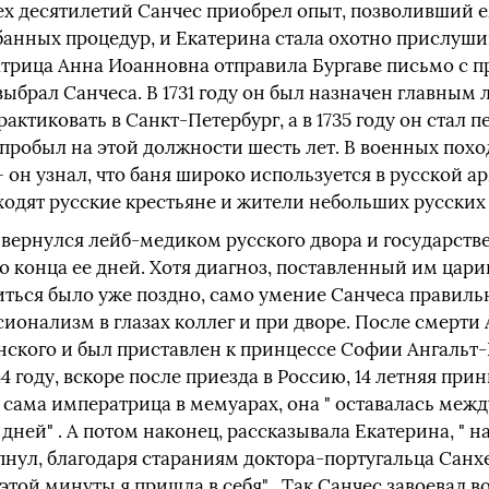
ех десятилетий Санчес приобрел опыт, позволивший 
анных процедур, и Екатерина стала охотно прислушив
ратрица Анна Иоанновна отправила Бургаве письмо с 
 выбрал Санчеса. В 1731 году он был назначен главны
актиковать в Санкт-Петербург, а в 1735 году он стал 
робыл на этой должности шесть лет. В военных поход
— он узнал, что баня широко используется в русской а
ходят русские крестьяне и жители небольших русских
 вернулся лейб-медиком русского двора и государст
 конца ее дней. Хотя диагноз, поставленный им цари
иться было уже поздно, само умение Санчеса правиль
ионализм в глазах коллег и при дворе. После смерти
нского и был приставлен к принцессе Софии Ангальт
4 году, вскоре после приезда в Россию, 14 летняя при
 сама императрица в мемуарах, она " оставалась меж
 дней" . А потом наконец, рассказывала Екатерина, " 
пнул, благодаря стараниям доктора-португальца Санхеца
 этой минуты я пришла в себя" . Так Санчес завоевал 