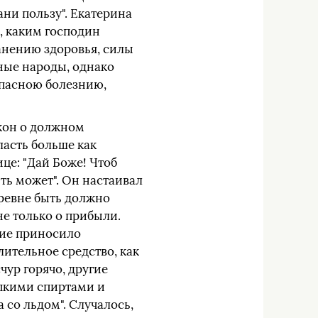
ани пользу". Екатерина
, каким господин
анению здоровья, силы
тные народы, однако
 опасною болезнию,
акон о должном
ласть больше как
це: "Дай Боже! Чтоб
ть может". Он настаивал
еревне быть должно
не только о прибыли.
ние приносило
ительное средство, как
чур горячо, другие
епкими спиртами и
 со льдом". Случалось,