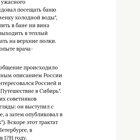
о ужасного
ендовал посещать баню
аменку холодной воды",
пить в бане ни вина
 выходить в теплый
ать на верхние полки.
опыте врача-
их общение происходило
ельным описанием России
нтересовался Россией и
"Путешествие в Сибирь".
ших советников
гляды: он выступил с
, а затем опубликовал в
). Вскоре этот трактат
етербурге, в
 1791 году.