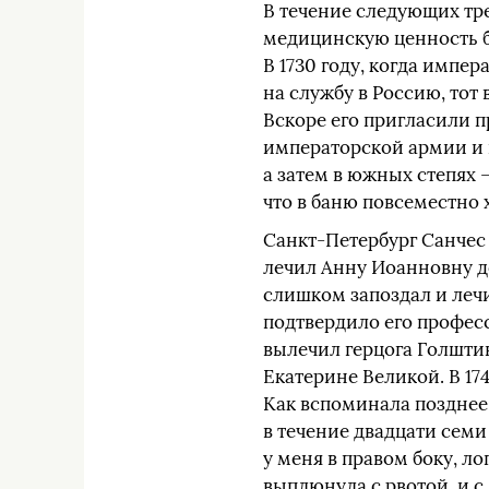
В течение следующих тр
медицинскую ценность б
В 1730 году, когда импе
на службу в Россию, тот
Вскоре его пригласили пр
императорской армии и п
а затем в южных степях 
что в баню повсеместно 
Санкт-Петербург Санчес
лечил Анну Иоанновну до
слишком запоздал и леч
подтвердило его професс
вылечил герцога Голшти
Екатерине Великой. В 174
Как вспоминала позднее
в течение двадцати семи
у меня в правом боку, ло
выплюнула с рвотой, и с