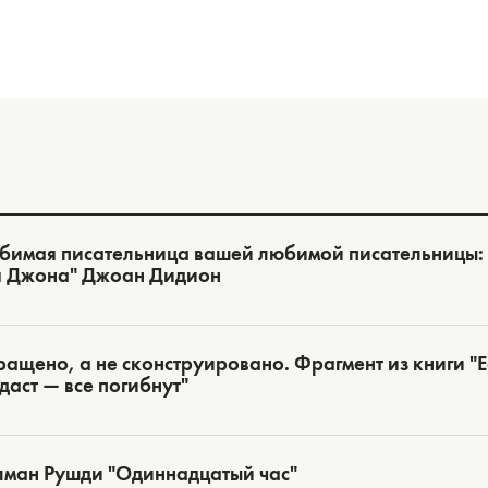
бимая писательница вашей любимой писательницы:
я Джона" Джоан Дидион
ащено, а не сконструировано. Фрагмент из книги "Ес
даст — все погибнут"
лман Рушди "Одиннадцатый час"