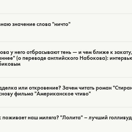
знаю значение слова "ничто"
ова у него отбрасывают тень — и чем ближе к закату,
ннее" (о переводе английского Набокова): интервь
биковым
делка или откровение? Зачем читать роман "Стиран
снову фильма "Американское чтиво"
 поживает наш миляга? "Лолита" – лучший голливу