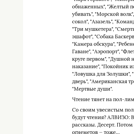
обнаженных", "Желтый пе
убивать", "Морской волк
сокол", "Азазель", "Кома
"Три мушкетера", "Смерть
эшафот", "Собака Баскерв
"Камера обскура", "Ребен
Гаване", "Аэропорт", "Фл
круге первом", "Душной 
наказание", "Покойник и
"Ловушка для Золушки", "
дверь", "Американская тр
"Мертвые души".
Чтение тянет на пол-лим
Со своим увесистым поле
будут чтения? АЛВИЗО: 
рассказы. Десерт. Потом
огнеметов — тоже…