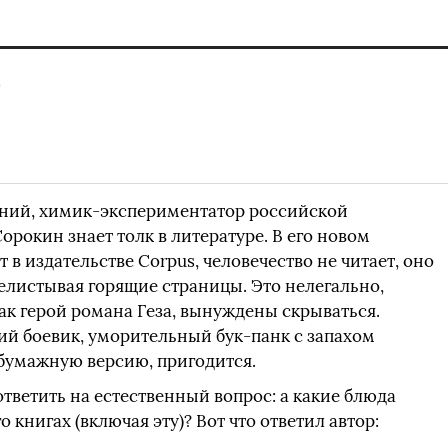
Q
ений, химик-экспериментатор российской
рокин знает толк в литературе. В его новом
 в издательстве Corpus, человечество не читает, оно
релистывая горящие страницы. Это нелегально,
ак герой романа Геза, вынуждены скрываться.
й боевик, уморительный бук-панк с запахом
 бумажную версию, пригодится.
тветить на естественный вопрос: а какие блюда
 книгах (включая эту)? Вот что ответил автор: