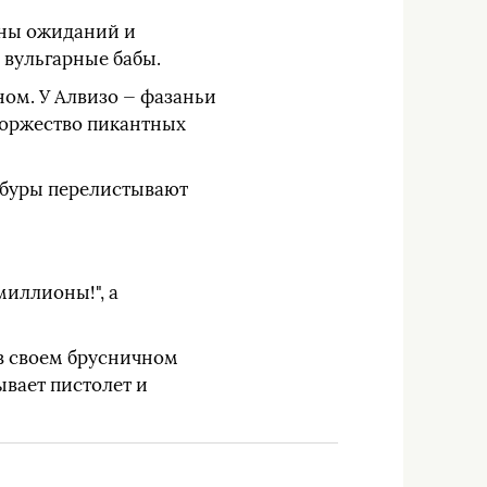
лны ожиданий и
 вульгарные бабы.
ном. У Алвизо — фазаньи
 торжество пикантных
либуры перелистывают
миллионы!", а
 в своем брусничном
ывает пистолет и