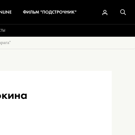
NLINE
ФИЛЬМ "ПОДСТРОЧНИК"
КТЫ
рага"
окина