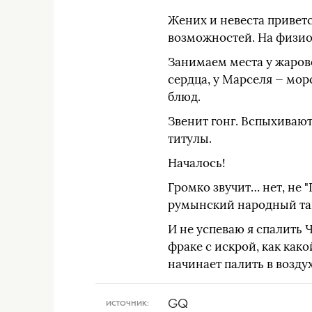
Жених и невеста привет
возможностей. На физион
Занимаем места у жарове
сердца, у Марселя — мор
блюд.
Звенит гонг. Вспыхиваю
титулы.
Началось!
Громко звучит… нет, не "
румынский народный тан
И не успеваю я спалить 
фраке с искрой, как как
начинает палить в воздух
GQ
ИСТОЧНИК: