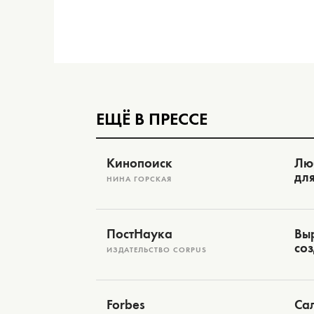
ЕЩЁ В ПРЕССЕ
Кинопоиск
Лю
дл
НИНА ГОРСКАЯ
ПостНаука
Выр
соз
ИЗДАТЕЛЬСТВО CORPUS
Forbes
Са