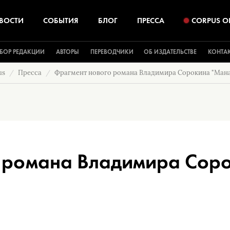
ВОСТИ
СОБЫТИЯ
БЛОГ
ПРЕССА
CORPUS O
БОР РЕДАКЦИИ
АВТОРЫ
ПЕРЕВОДЧИКИ
ОБ ИЗДАТЕЛЬСТВЕ
КОНТА
us
Пресса
Фрагмент нового романа Владимира Сорокина "Мана
 романа Владимира Сор