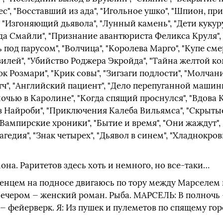
с", "Восставший из ада", "Игольное ушко", "Шпион, пр
", "Изгоняющий дьявола", "Лунный камень", "Дети куку
нда Смайли", "Признание авантюриста Феликса Круля", 
 под парусом", "Волчица", "Королева Марго", "Купе сме
илей", "Убийство Роджера Экройда", "Тайна желтой ком
ок Розмари", "Крик совы", "Зигзаги подлости", "Молчани
етч", "Английский пациент", "Дело перепуганной машини
ночью в Каролине", "Когда спящий проснулся", "Вдова 
з Найроби", "Приключения Калеба Вильямса", "Скрытые 
Вампирские хроники", "Бытие и время", "Они жаждут", 
агедия", "Знак четырех", "Дьявол в синем", "Хладнокро
она. Раритетов здесь хоть и немного, но все-таки…
нцем на подносе двигаюсь по тору между Марселем и
Вечером — женский роман. Рыба. МАРСЕЛЬ: В полночь
 — фейерверк. Я: Из пушек и пулеметов по спящему го