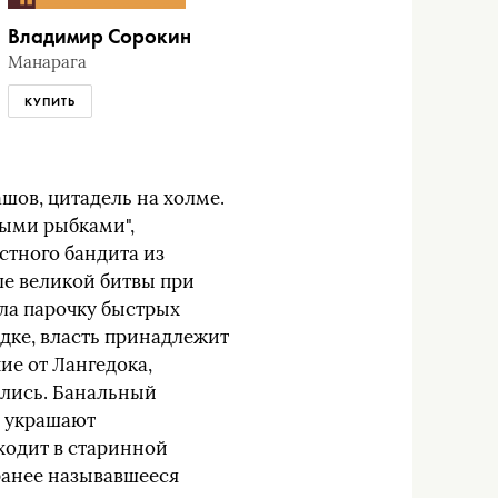
Владимир Сорокин
Манарага
КУПИТЬ
ашов, цитадель на холме.
тыми рыбками",
стного бандита из
ле великой битвы при
ла парочку быстрых
ядке, власть принадлежит
е от Лангедока,
ились. Банальный
о украшают
ходит в старинной
ранее называвшееся