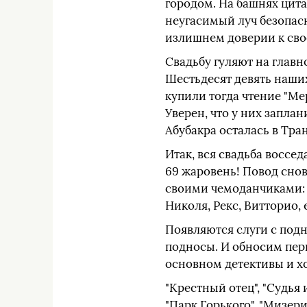
городом. На башнях цита
неугасимый луч безопасн
излишнем доверии к св
Свадьбу гуляют на главн
Шестьдесят девять наших
купили тогда чтение "Мер
Уверен, что у них заплан
Абубакра осталась в Тра
Итак, вся свадьба воссе
69 жаровень! Повод снов
своими чемоданчиками: Д
Николя, Рекс, Витторио,
Появляются слуги с под
подносы. И обносим пер
основном детективы и хо
"Крестный отец", "Судья и
"Парк Горького", "Мизери