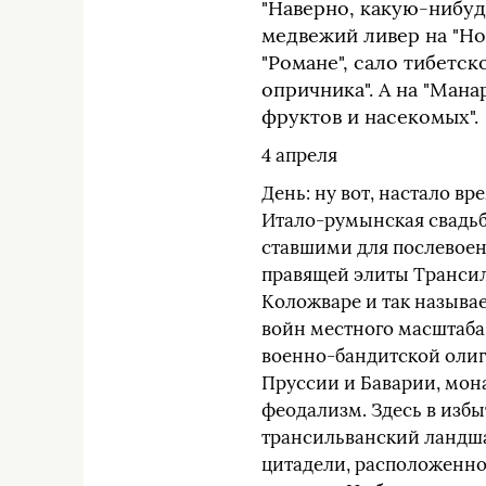
"Наверно, какую-нибудь
медвежий ливер на "Н
"Романе", сало тибетск
опричника". А на "Ман
фруктов и насекомых".
4 апреля
День: ну вот, настало в
Итало-румынская свадьб
ставшими для послевоен
правящей элиты Трансил
Коложваре и так называ
войн местного масштаба,
военно-бандитской олиг
Пруссии и Баварии, мон
феодализм. Здесь в изб
трансильванский ландша
цитадели, расположенно