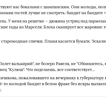
ствуют нас бокалами с шампанским. Они молоды, по
омии гостей лучше не смотреть: бандит на бандите +
нь. У меня на решетке — дюжина устриц под пармеза
ские гады из Марселя. Блоха сканирует все жаровни:
т старомодные спички. Пламя касается бумаги. Эска
Полет валькирий", не болеро Равеля, не "Обнимитесь, 
ец "Кулюш". Что поделаешь, все соответствует…
Чичикова, пожаловавшего на вечеринку к губернатору
ой-то молодой бандит в белом фраке без искры выхват
.