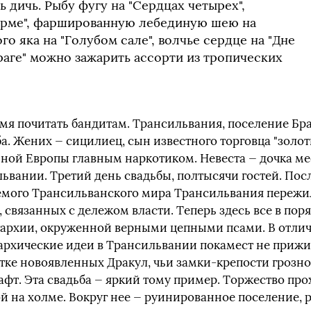
 дичь. Рыбу фугу на "Сердцах четырех",
орме", фаршированную лебединую шею на
ого яка на "Голубом сале", волчье сердце на "Дне
араге" можно зажарить ассорти из тропических
ремя почитать бандитам. Трансильвания, поселение Бр
а. Жених — сицилиец, сын известного торговца "золо
ной Европы главным наркотиком. Невеста — дочка ме
ьвании. Третий день свадьбы, полтысячи гостей. Пос
емого Трансильванского мира Трансильвания пережи
 связанных с дележом власти. Теперь здесь все в пор
архии, окруженной верными цепными псами. В отличи
архические идеи в Трансильвании покамест не приж
ытке новоявленных Дракул, чьи замки-крепости грозн
фт. Эта свадьба — яркий тому пример. Торжество про
й на холме. Вокруг нее — руинированное поселение, 