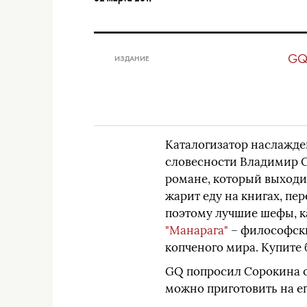
G
ИЗДАНИЕ
Каталогизатор наслажд
словесности Владимир Со
романе, который выходит
жарит еду на книгах, пе
поэтому лучшие шефы, к
"Манарага"
– философски
копченого мира. Купите
GQ попросил Сорокина о
можно приготовить на его