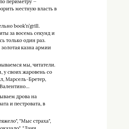
 по периметру —
озрить местную власть в
но book’n’grill.
иты за восемь секунд и
сь только один раз.
ы золотая казна армии
азываемся мы, читатели.
, у своих жаровень со
л, Марсель-Бретер,
, Валентино…
ываем дрова на
та и пестровата, в
тяжело", "Мыс страха",
оказало", "Ланч