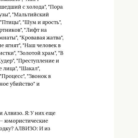
ишедший с холода", "Пора
рузы", "Мальтийский
"Птицы", "Шум и ярость",
ртников", "Лифт на
наты", "Кровавая жатва",
е ягнят", "Наш человек в
стки", "Золотой храм", "В
Кудер", "Преступление и
лица", "Шакал",
"Процесс", "Звонок в
вное убийство" и
 Алвизо. Я: У них еще
 — юмористические
родку? АЛВИЗО: И из