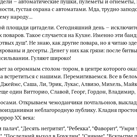
дели — автоматические пушки, пулеметы и огнеметы,
ости, густая охрана с автоматами. Мда, трудно запод
оему народу…
ой площади цитадели. Сегодняшний день — исключитель
 поваров. Такое случается на Кухне. Именно эти банд
твых душ". Не знаю, как другие повара, но я читаю зде
ированы и десерты. Денег у них как грязи: после битв
нсильвании. Гуляют широко!
дает за огромным столом-тором, в центре которого ок
а встретиться с нашими. Перемигиваемся. Все в белом
жеймс, Саша, Ли, Эрик, Лукас, Алвизо, Михель, Майк
 еще один Витторио, Славой, Георг, Гордон, Владимир
носами. Открываем чемоданчики почтальонов, выклад
воизданиями неблагородную публику. Кладня простова
ррор ХХ века:
 палач", "Десять негритят", "Ребекка", "Фаворит", "Умри 
", "Последний выход в Бруклин", "Сияние", "Вскрытие п